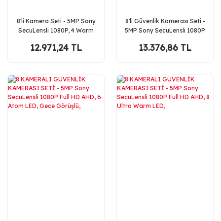
8'li Kamera Seti - 5MP Sony
8'li Güvenlik Kamerası Seti -
SecuLensli 1080P, 4 Warm
5MP Sony SecuLensli 1080P
LED, Gece Renkli, AHD
Full HD AHD, 8 Ultra Warm
12.971,24 TL
13.376,86 TL
Güvenlik Kamerası Seti
LED, Gece Görüşlü