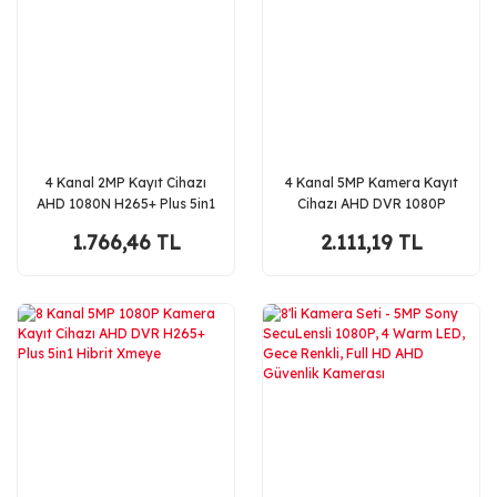
4 Kanal 2MP Kayıt Cihazı
4 Kanal 5MP Kamera Kayıt
AHD 1080N H265+ Plus 5in1
Cihazı AHD DVR 1080P
Xmeye Yüksek Performans
H265+ Plus 5in1 Hibrit
1.766,46 TL
2.111,19 TL
Xmeye