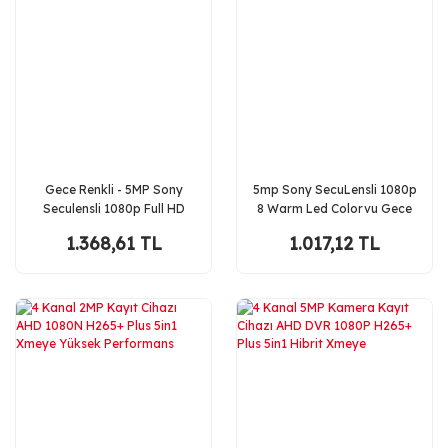
Gece Renkli - 5MP Sony
5mp Sony SecuLensli 1080p
Seculensli 1080p Full HD
8 Warm Led Colorvu Gece
AHD Güvenlik Kamerası - 4X
Renkli Görüş Su Geçirmez
1.368,61 TL
1.017,12 TL
Ultra Warm LED Colorvu
Full HD Güvenlik