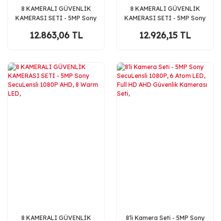
8 KAMERALI GÜVENLİK
8 KAMERALI GÜVENLİK
KAMERASI SETİ - 5MP Sony
KAMERASI SETİ - 5MP Sony
SecuLensli 1080P Full HD
SecuLensli 1080P Full HD
12.863,06 TL
12.926,15 TL
AHD, 6 Atom LED, Gece
AHD, 8 Ultra Warm LED,
Görüşlü,
8 KAMERALI GÜVENLİK
8'li Kamera Seti - 5MP Sony