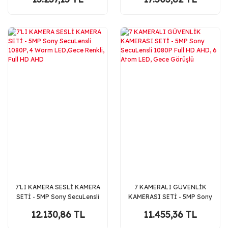
H.D.D
Görüşü, 3TB Disk + Ses Alma
7'LI KAMERA SESLİ KAMERA
7 KAMERALI GÜVENLİK
SETİ - 5MP Sony SecuLensli
KAMERASI SETİ - 5MP Sony
1080P, 4 Warm LED,Gece
SecuLensli 1080P Full HD
12.130,86 TL
11.455,36 TL
Renkli, Full HD AHD
AHD, 6 Atom LED, Gece
Görüşlü