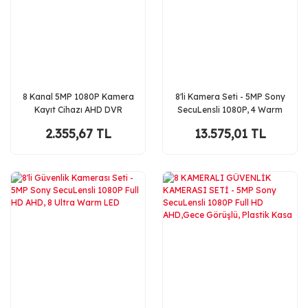
8 Kanal 5MP 1080P Kamera
8'li Kamera Seti - 5MP Sony
Kayıt Cihazı AHD DVR
SecuLensli 1080P, 4 Warm
H265+ Plus 5in1 Hibrit
LED, Gece Renkli, Full HD
2.355,67 TL
13.575,01 TL
Xmeye
AHD Güvenlik Kamerası