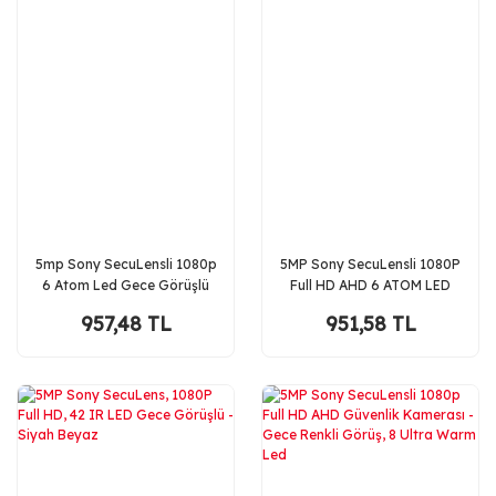
5mp Sony SecuLensli 1080p
5MP Sony SecuLensli 1080P
6 Atom Led Gece Görüşlü
Full HD AHD 6 ATOM LED
Su Geçirmez Plastik Kasa
Güvenlik Kamerası - Plastik
957,48 TL
951,58 TL
Fullhd Güvenlik Kamerası
Kasa, Su Geçirmez