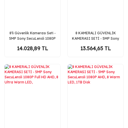
8'li Güvenlik Kamerası Seti -
8 KAMERALI GÜVENLİK
5MP Sony SecuLensli 1080P
KAMERASI SETİ - 5MP Sony
Full HD AHD, 8 Ultra Warm
SecuLensli 1080P Full HD
14.028,89 TL
13.564,65 TL
LED
AHD,Gece Görüşlü, Plastik
Kasa