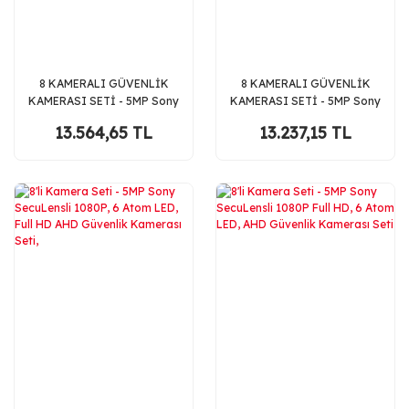
8 KAMERALI GÜVENLİK
8 KAMERALI GÜVENLİK
KAMERASI SETİ - 5MP Sony
KAMERASI SETİ - 5MP Sony
SecuLensli 1080P Full HD
SecuLensli 1080P AHD, 8
13.564,65 TL
13.237,15 TL
AHD, 8 Ultra Warm LED,
Warm LED, 1TB Disk