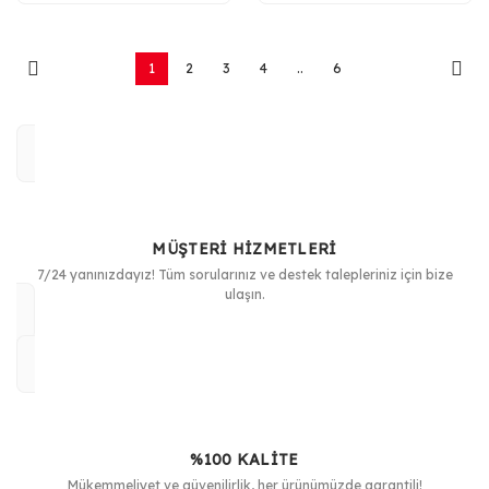
1
2
3
4
..
6
MÜŞTERİ HİZMETLERİ
7/24 yanınızdayız! Tüm sorularınız ve destek talepleriniz için bize
ulaşın.
%100 KALİTE
Mükemmeliyet ve güvenilirlik, her ürünümüzde garantili!