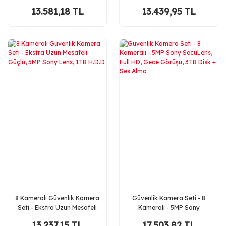
Atom LED, AHD Güvenlik
LED, Gece Renkli, AHD
13.581,18 TL
13.439,95 TL
Kamerası Seti,
Güvenlik Kamerası Seti
8 Kameralı Güvenlik Kamera
Güvenlik Kamera Seti - 8
Seti - Ekstra Uzun Mesafeli
Kameralı - 5MP Sony
Güçlü, 5MP Sony Lens, 1TB
SecuLens, Full HD, Gece
13.237,15 TL
17.503,82 TL