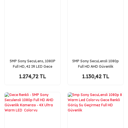
5MP Sony SecuLens, 1080P
5MP Sony SecuLensli 1080p
Full HD, 42 IR LED Gece
Full HD AHD Güvenlik
Görüşlü - Siyah Beyaz
Kamerası - Gece Renkli
1.274,72 TL
1.130,42 TL
Görüş, 8 Ultra Warm Led