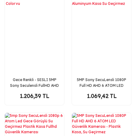
Gece Renkli - SESLI 5MP
5MP Sony SecuLensli 1080P
Sony Seculensli FullHD AHD
Full HD AHD 6 ATOM LED
Güvenlik Kamerası - 4X
Güvenlik Kamerası Metal
1.206,39 TL
1.069,42 TL
Ultra Warm LED Colorvu
Aluminyum Kasa Su
Geçirmez