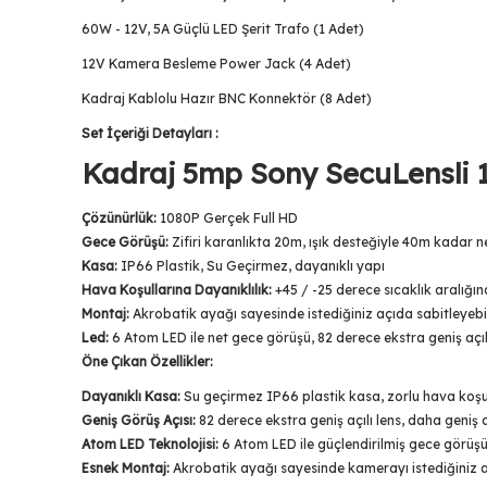
60W - 12V, 5A Güçlü LED Şerit Trafo (1 Adet)
12V Kamera Besleme Power Jack (4 Adet)
Kadraj Kablolu Hazır BNC Konnektör (8 Adet)
Set İçeriği Detayları :
Kadraj 5mp Sony SecuLensli 
Çözünürlük:
1080P Gerçek Full HD
Gece Görüşü:
Zifiri karanlıkta 20m, ışık desteğiyle 40m kadar 
Kasa:
IP66 Plastik, Su Geçirmez, dayanıklı yapı
Hava Koşullarına Dayanıklılık:
+45 / -25 derece sıcaklık aralığınd
Montaj:
Akrobatik ayağı sayesinde istediğiniz açıda sabitleyebil
Led:
6 Atom LED ile net gece görüşü, 82 derece ekstra geniş açıl
Öne Çıkan Özellikler:
Dayanıklı Kasa:
Su geçirmez IP66 plastik kasa, zorlu hava koşul
Geniş Görüş Açısı:
82 derece ekstra geniş açılı lens, daha geniş a
Atom LED Teknolojisi:
6 Atom LED ile güçlendirilmiş gece görüşü,
Esnek Montaj:
Akrobatik ayağı sayesinde kamerayı istediğiniz açı