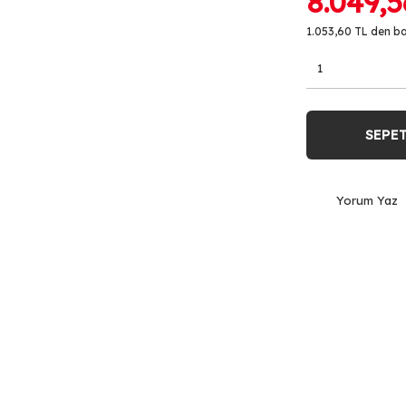
8.049,5
1.053,60 TL den ba
SEPET
Yorum Yaz