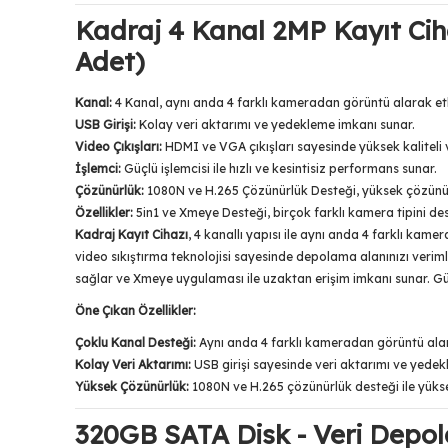
Kadraj 4 Kanal 2MP Kayıt Ci
Adet)
Kanal:
4 Kanal, aynı anda 4 farklı kameradan görüntü alarak etk
USB Girişi:
Kolay veri aktarımı ve yedekleme imkanı sunar.
Video Çıkışları:
HDMI ve VGA çıkışları sayesinde yüksek kaliteli v
İşlemci:
Güçlü işlemcisi ile hızlı ve kesintisiz performans sunar.
Çözünürlük:
1080N ve H.265 Çözünürlük Desteği, yüksek çözünürl
Özellikler:
5in1 ve Xmeye Desteği, birçok farklı kamera tipini de
Kadraj Kayıt Cihazı
, 4 kanallı yapısı ile aynı anda 4 farklı kam
video sıkıştırma teknolojisi sayesinde depolama alanınızı verimli k
sağlar ve Xmeye uygulaması ile uzaktan erişim imkanı sunar. Güçlü
Öne Çıkan Özellikler:
Çoklu Kanal Desteği:
Aynı anda 4 farklı kameradan görüntü alarak
Kolay Veri Aktarımı:
USB girişi sayesinde veri aktarımı ve yedeklem
Yüksek Çözünürlük:
1080N ve H.265 çözünürlük desteği ile yüksek
320GB SATA Disk - Veri Depo