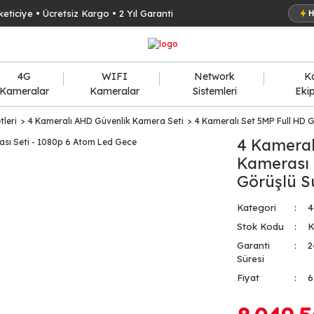
keticiye • Ücretsiz Kargo • 2 Yıl Garanti
H
4G
WIFI
Network
K
Kameralar
Kameralar
Sistemleri
Eki
leri
4 Kameralı AHD Güvenlik Kamera Seti
4 Kameralı Set 5MP Full HD 
4 Kameral
Kamerası 
Görüşlü S
Kategori
4
Stok Kodu
K
Garanti
2
Süresi
Fiyat
6