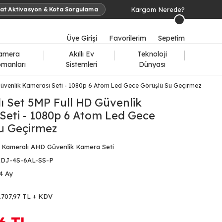
Kargom Nerede?
at Aktivasyon & Kota Sorgulama
Üye Girişi
Favorilerim
Sepetim
amera
Akıllı Ev
Teknoloji
pmanları
Sistemleri
Dünyası
Güvenlik Kamerası Seti - 1080p 6 Atom Led Gece Görüşlü Su Geçirmez
ı Set 5MP Full HD Güvenlik
Seti - 1080p 6 Atom Led Gece
u Geçirmez
 Kameralı AHD Güvenlik Kamera Seti
DJ-4S-6AL-SS-P
4 Ay
.707,97 TL + KDV