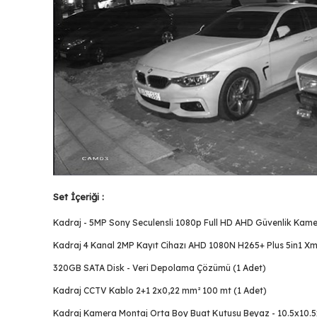
Set İçeriği :
Kadraj - 5MP Sony Seculensli 1080p Full HD AHD Güvenlik Kame
Kadraj 4 Kanal 2MP Kayıt Cihazı AHD 1080N H265+ Plus 5in1 X
320GB SATA Disk - Veri Depolama Çözümü (1 Adet)
Kadraj CCTV Kablo 2+1 2x0,22 mm² 100 mt (1 Adet)
Kadraj Kamera Montaj Orta Boy Buat Kutusu Beyaz - 10.5x10.5