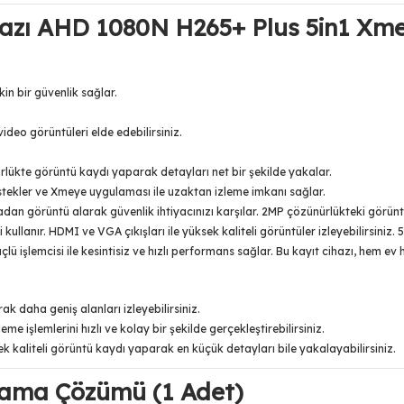
hazı AHD 1080N H265+ Plus 5in1 Xm
in bir güvenlik sağlar.
ideo görüntüleri elde edebilirsiniz.
ükte görüntü kaydı yaparak detayları net bir şekilde yakalar.
stekler ve Xmeye uygulaması ile uzaktan izleme imkanı sağlar.
eradan görüntü alarak güvenlik ihtiyacınızı karşılar. 2MP çözünürlükteki görünt
ullanır. HDMI ve VGA çıkışları ile yüksek kaliteli görüntüler izleyebilirsiniz. 5
 işlemcisi ile kesintisiz ve hızlı performans sağlar. Bu kayıt cihazı, hem ev h
 daha geniş alanları izleyebilirsiniz.
e işlemlerini hızlı ve kolay bir şekilde gerçekleştirebilirsiniz.
 kaliteli görüntü kaydı yaparak en küçük detayları bile yakalayabilirsiniz.
lama Çözümü (1 Adet)