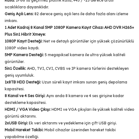
Kasa:
IP66 su geçirmez plastik kasa, +45 / -25 derece arası
sıcaklıklara dayanıklıdır.
Geniş Açılı Lens:
82 derece geniş açılı lens ile daha fazla alanı izleme
imkanı.
1 Adet Kadraj 8 Kanal 5MP 1080P Kamera Kayıt Cihazı AHD DVR H265+
Plus 5in1 Hibrit Xmeye:
1080P Kayıt Desteği:
Net ve detaylı görüntüler için yüksek çözünürlüklü
1080P video kaydı.
5MP Kamera Desteği:
5 megapiksel kamera ile ultra yüksek kaliteli
görüntüler.
5in1 Özellik:
AHD, TVI, CVI, CVBS ve IP kamera türlerini destekleyen
geniş uyumluluk.
1x8TB HDD Desteği:
Uzun süreli kayıt imkanı sunan geniş depolama
kapasitesi.
8 Kanal ve 4 Ses Girişi:
Aynı anda 8 kamera ve 4 ses girişine kadar
destekleme kapasitesi.
HDMI / VGA Video Çıkışı:
HDMI ve VGA çıkışları ile yüksek kaliteli video
görüntü aktarımı.
2xUSB Girişi:
Ek veri aktarımı ve yedekleme için çift USB girişi.
Mobil Hareket Takibi:
Mobil cihazlar üzerinden hareket takibi
yapabilme özelliği.