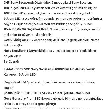
5MP Sony SecuLensli Çözünürlük:
5 megapiksel Sony Seculens
1080p çözünürlük ile yüksek netlikte ve ayrıntılı görüntüler sağlar.
1080P Full HD çözünürlük, her detayı keskin bir şekilde yakalar.
6 Atom LED:
Gece görüşü modunda 20 metreye kadar net görüntüler
sağlar. Ek ışık desteğiyle 40 metreye kadar gece görüşü sunar.
IP66 Plastik Su Geçirmez Kasa:
Su ve toza karşı dayanıklı, iç ve dış
mekanlarda güvenle kullanılabilir.
Geniş Görüş Açısı:
82 derece geniş açılı lens ile geniş alanları izleme
imkanı sağlar.
Hava Koşullarına Dayanıklılık:
+45 / -25 derece arası sıcaklıklara
dayanıklıdır.
Set İçeriği:
8 Adet Kadraj 5MP Sony SecuLensli 1080P Full HD AHD Güvenlik
Kamerası, 6 Atom LED:
Megapiksel:
1080p yüksek çözünürlükte net ve keskin görüntüler
sağlar.
Çözünürlük:
1080P Full HD, yüksek kaliteli görüntüleme sunar.
Gece Görüşü:
6 Atom LED ile gece görüşü; 20 metre net görüntü, ilave
ışıkla 40 metreye kadar gece görüşü.