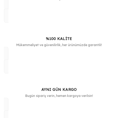
Bu ürüne benzer farklı alternatifler olmalı.
%100 KALİTE
Gönder
Mükemmeliyet ve güvenilirlik, her ürünümüzde garantili!
AYNI GÜN KARGO
Bugün sipariş verin, hemen kargoya verilsin!