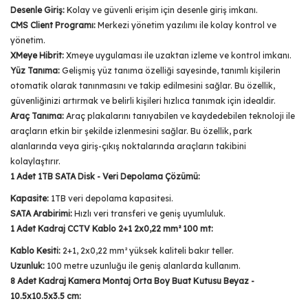
Desenle Giriş:
Kolay ve güvenli erişim için desenle giriş imkanı.
CMS Client Programı:
Merkezi yönetim yazılımı ile kolay kontrol ve
yönetim.
XMeye Hibrit:
Xmeye uygulaması ile uzaktan izleme ve kontrol imkanı.
Yüz Tanıma:
Gelişmiş yüz tanıma özelliği sayesinde, tanımlı kişilerin
otomatik olarak tanınmasını ve takip edilmesini sağlar. Bu özellik,
güvenliğinizi artırmak ve belirli kişileri hızlıca tanımak için idealdir.
Araç Tanıma:
Araç plakalarını tanıyabilen ve kaydedebilen teknoloji ile
araçların etkin bir şekilde izlenmesini sağlar. Bu özellik, park
alanlarında veya giriş-çıkış noktalarında araçların takibini
kolaylaştırır.
1 Adet 1TB SATA Disk - Veri Depolama Çözümü:
Kapasite:
1TB veri depolama kapasitesi.
SATA Arabirimi:
Hızlı veri transferi ve geniş uyumluluk.
1 Adet Kadraj CCTV Kablo 2+1 2x0,22 mm² 100 mt:
Kablo Kesiti:
2+1, 2x0,22 mm² yüksek kaliteli bakır teller.
Uzunluk:
100 metre uzunluğu ile geniş alanlarda kullanım.
8 Adet Kadraj Kamera Montaj Orta Boy Buat Kutusu Beyaz -
10.5x10.5x3.5 cm: