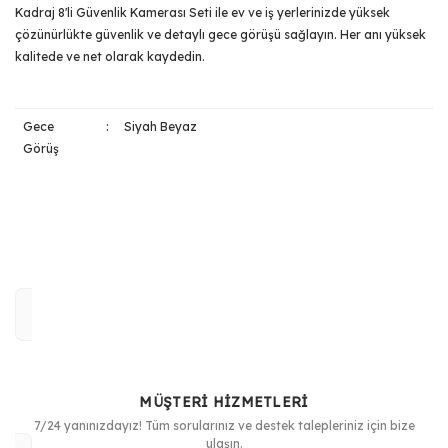
Kadraj 8'li Güvenlik Kamerası Seti ile ev ve iş yerlerinizde yüksek
çözünürlükte güvenlik ve detaylı gece görüşü sağlayın. Her anı yüksek
kalitede ve net olarak kaydedin.
Gece
:
Siyah Beyaz
Görüş
Bu ürünün fiyat bilgisi, resim, ürün açıklamalarında ve diğer
konularda yetersiz gördüğünüz noktaları öneri formunu
Bu ürüne ilk yorumu siz yapın!
kullanarak tarafımıza iletebilirsiniz.
Görüş ve önerileriniz için teşekkür ederiz.
Yorum Yaz
Ürün resmi kalitesiz, bozuk veya görüntülenemiyor.
Ürün açıklamasında eksik bilgiler bulunuyor.
MÜŞTERİ HİZMETLERİ
Ürün bilgilerinde hatalar bulunuyor.
7/24 yanınızdayız! Tüm sorularınız ve destek talepleriniz için bize
Ürün fiyatı diğer sitelerden daha pahalı.
ulaşın.