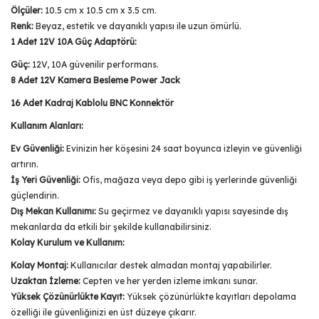
Ölçüler:
10.5 cm x 10.5 cm x 3.5 cm.
Renk:
Beyaz, estetik ve dayanıklı yapısı ile uzun ömürlü.
1 Adet 12V 10A Güç Adaptörü:
Güç:
12V, 10A güvenilir performans.
8 Adet 12V Kamera Besleme Power Jack
16 Adet Kadraj Kablolu BNC Konnektör
Kullanım Alanları:
Ev Güvenliği:
Evinizin her köşesini 24 saat boyunca izleyin ve güvenliği
artırın.
İş Yeri Güvenliği:
Ofis, mağaza veya depo gibi iş yerlerinde güvenliği
güçlendirin.
Dış Mekan Kullanımı:
Su geçirmez ve dayanıklı yapısı sayesinde dış
mekanlarda da etkili bir şekilde kullanabilirsiniz.
Kolay Kurulum ve Kullanım:
Kolay Montaj:
Kullanıcılar destek almadan montaj yapabilirler.
Uzaktan İzleme:
Cepten ve her yerden izleme imkanı sunar.
Yüksek Çözünürlükte Kayıt:
Yüksek çözünürlükte kayıtları depolama
özelliği ile güvenliğinizi en üst düzeye çıkarır.