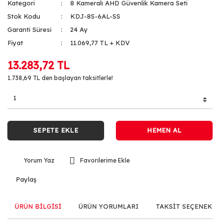
Kategori
8 Kameralı AHD Güvenlik Kamera Seti
Stok Kodu
KDJ-8S-6AL-SS
Garanti Süresi
24 Ay
Fiyat
11.069,77 TL + KDV
13.283,72 TL
1.738,69 TL den başlayan taksitlerle!
SEPETE EKLE
HEMEN AL
Yorum Yaz
Paylaş
ÜRÜN BİLGİSİ
ÜRÜN YORUMLARI
TAKSİT SEÇENEKLE