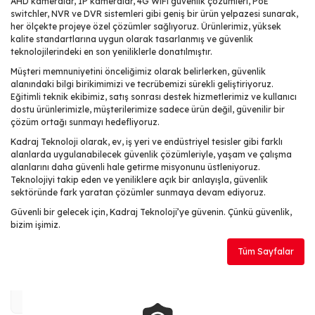
AHD kameralar, IP kameralar, 4G WiFi güvenlik çözümleri, PoE
switchler, NVR ve DVR sistemleri gibi geniş bir ürün yelpazesi sunarak,
her ölçekte projeye özel çözümler sağlıyoruz. Ürünlerimiz, yüksek
kalite standartlarına uygun olarak tasarlanmış ve güvenlik
teknolojilerindeki en son yeniliklerle donatılmıştır.
Müşteri memnuniyetini önceliğimiz olarak belirlerken, güvenlik
alanındaki bilgi birikimimizi ve tecrübemizi sürekli geliştiriyoruz.
Eğitimli teknik ekibimiz, satış sonrası destek hizmetlerimiz ve kullanıcı
dostu ürünlerimizle, müşterilerimize sadece ürün değil, güvenilir bir
çözüm ortağı sunmayı hedefliyoruz.
Kadraj Teknoloji olarak, ev, iş yeri ve endüstriyel tesisler gibi farklı
alanlarda uygulanabilecek güvenlik çözümleriyle, yaşam ve çalışma
alanlarını daha güvenli hale getirme misyonunu üstleniyoruz.
Teknolojiyi takip eden ve yeniliklere açık bir anlayışla, güvenlik
sektöründe fark yaratan çözümler sunmaya devam ediyoruz.
Güvenli bir gelecek için, Kadraj Teknoloji’ye güvenin. Çünkü güvenlik,
bizim işimiz.
Tüm Sayfalar