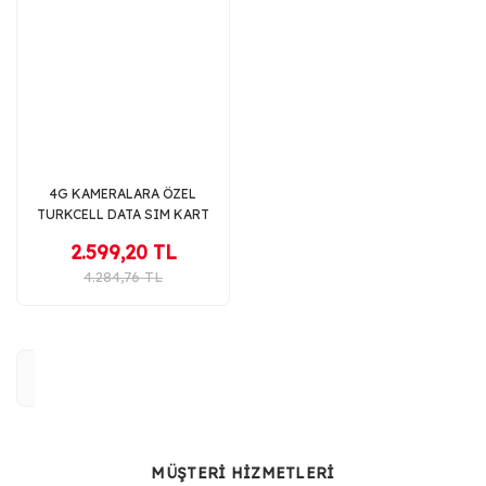
4G KAMERALARA ÖZEL
TURKCELL DATA SIM KART
HATTI (15GB/AY) - ULTRA
2.599,20 TL
PAKET
4.284,76 TL
MÜŞTERİ HİZMETLERİ