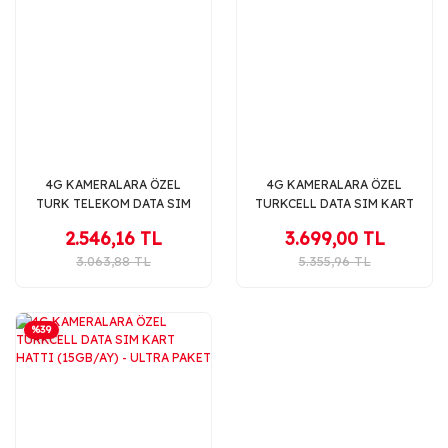
4G KAMERALARA ÖZEL
4G KAMERALARA ÖZEL
TURK TELEKOM DATA SIM
TURKCELL DATA SIM KART
KART HATTI 20GB
HATTI (25GB/AY) -
2.546,16 TL
3.699,00 TL
MEGAPAKET
3.063,88 TL
5.355,96 TL
%39