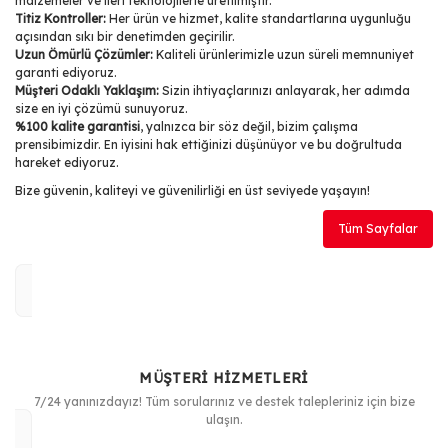
malzemeler ve ileri teknolojilerle üretilmiştir.
Titiz Kontroller:
Her ürün ve hizmet, kalite standartlarına uygunluğu
açısından sıkı bir denetimden geçirilir.
Uzun Ömürlü Çözümler:
Kaliteli ürünlerimizle uzun süreli memnuniyet
garanti ediyoruz.
Müşteri Odaklı Yaklaşım:
Sizin ihtiyaçlarınızı anlayarak, her adımda
size en iyi çözümü sunuyoruz.
%100 kalite garantisi
, yalnızca bir söz değil, bizim çalışma
prensibimizdir. En iyisini hak ettiğinizi düşünüyor ve bu doğrultuda
hareket ediyoruz.
Bize güvenin, kaliteyi ve güvenilirliği en üst seviyede yaşayın!
Tüm Sayfalar
MÜŞTERİ HİZMETLERİ
7/24 yanınızdayız! Tüm sorularınız ve destek talepleriniz için bize
ulaşın.