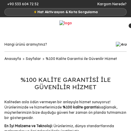
+90 533 604 72 52
Kargom Nerede?
Hat Aktivasyon & Kota Sorgulama
Anasayfa
Sayfalar
%100 Kalite Garantisi ile Güvenilir Hizmet
%100 KALITE GARANTISI ILE
GÜVENILIR HIZMET
Kaliteden asla ödün vermeyen bir anlayışla hizmet sunuyoruz!
Ürünlerimizde ve hizmetlerimizde
%100 kalite garantisi
sağlamak,
müşterilerimizin bize duyduğu güveni her zaman ön planda tutmamızın
bir göstergesidir.
En İyi Malzeme ve Teknoloji:
Ürünlerimiz, dünya standartlarında