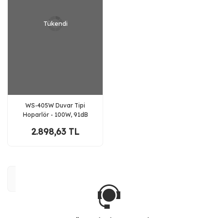
Tükendi
WS-405W Duvar Tipi
Hoparlör - 100W, 91dB
Hassasiyet, 80-16kHz
2.898,63 TL
Frekans Aralığı, 8 Ohm,
100V