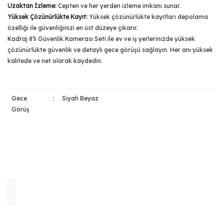
Uzaktan İzleme:
Cepten ve her yerden izleme imkanı sunar.
Yüksek Çözünürlükte Kayıt:
Yüksek çözünürlükte kayıtları depolama
özelliği ile güvenliğinizi en üst düzeye çıkarır.
Kadraj 8'li Güvenlik Kamerası Seti ile ev ve iş yerlerinizde yüksek
çözünürlükte güvenlik ve detaylı gece görüşü sağlayın. Her anı yüksek
kalitede ve net olarak kaydedin.
Gece
:
Siyah Beyaz
Görüş
Bu ürünün fiyat bilgisi, resim, ürün açıklamalarında ve diğer
konularda yetersiz gördüğünüz noktaları öneri formunu
Bu ürüne ilk yorumu siz yapın!
kullanarak tarafımıza iletebilirsiniz.
Görüş ve önerileriniz için teşekkür ederiz.
Yorum Yaz
Ürün resmi kalitesiz, bozuk veya görüntülenemiyor.
Ürün açıklamasında eksik bilgiler bulunuyor.