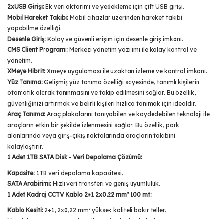
2xUSB Girişi:
Ek veri aktarımı ve yedekleme için çift USB girişi.
Mobil Hareket Takibi:
Mobil cihazlar üzerinden hareket takibi
yapabilme özelliği.
Desenle Giriş:
Kolay ve güvenli erişim için desenle giriş imkanı.
CMS Client Programı:
Merkezi yönetim yazılımı ile kolay kontrol ve
yönetim.
XMeye Hibrit:
Xmeye uygulaması ile uzaktan izleme ve kontrol imkanı.
Yüz Tanıma:
Gelişmiş yüz tanıma özelliği sayesinde, tanımlı kişilerin
otomatik olarak tanınmasını ve takip edilmesini sağlar. Bu özellik,
güvenliğinizi artırmak ve belirli kişileri hızlıca tanımak için idealdir.
Araç Tanıma:
Araç plakalarını tanıyabilen ve kaydedebilen teknoloji ile
araçların etkin bir şekilde izlenmesini sağlar. Bu özellik, park
alanlarında veya giriş-çıkış noktalarında araçların takibini
kolaylaştırır.
1 Adet 1TB SATA Disk - Veri Depolama Çözümü:
Kapasite:
1TB veri depolama kapasitesi.
SATA Arabirimi:
Hızlı veri transferi ve geniş uyumluluk.
1 Adet Kadraj CCTV Kablo 2+1 2x0,22 mm² 100 mt:
Kablo Kesiti:
2+1, 2x0,22 mm² yüksek kaliteli bakır teller.