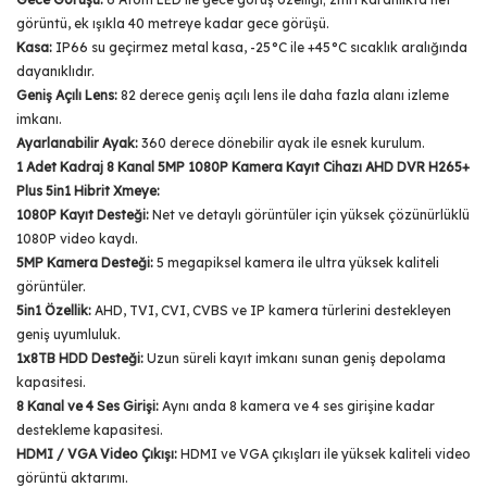
görüntü, ek ışıkla 40 metreye kadar gece görüşü.
Kasa:
IP66 su geçirmez metal kasa, -25°C ile +45°C sıcaklık aralığında
dayanıklıdır.
Geniş Açılı Lens:
82 derece geniş açılı lens ile daha fazla alanı izleme
imkanı.
Ayarlanabilir Ayak:
360 derece dönebilir ayak ile esnek kurulum.
1 Adet Kadraj 8 Kanal 5MP 1080P Kamera Kayıt Cihazı AHD DVR H265+
Plus 5in1 Hibrit Xmeye:
1080P Kayıt Desteği:
Net ve detaylı görüntüler için yüksek çözünürlüklü
1080P video kaydı.
5MP Kamera Desteği:
5 megapiksel kamera ile ultra yüksek kaliteli
görüntüler.
5in1 Özellik:
AHD, TVI, CVI, CVBS ve IP kamera türlerini destekleyen
geniş uyumluluk.
1x8TB HDD Desteği:
Uzun süreli kayıt imkanı sunan geniş depolama
kapasitesi.
8 Kanal ve 4 Ses Girişi:
Aynı anda 8 kamera ve 4 ses girişine kadar
destekleme kapasitesi.
HDMI / VGA Video Çıkışı:
HDMI ve VGA çıkışları ile yüksek kaliteli video
görüntü aktarımı.