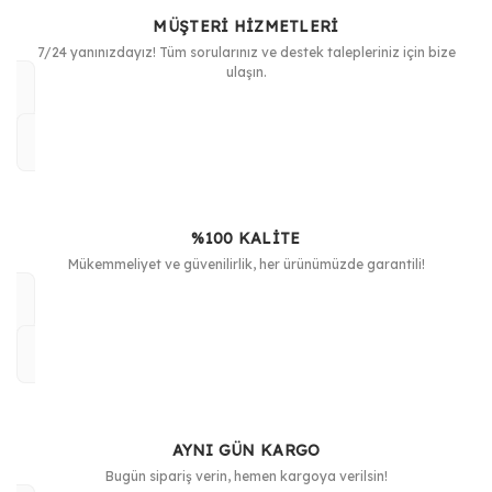
MÜŞTERİ HİZMETLERİ
Ürün bilgilerinde hatalar bulunuyor.
7/24 yanınızdayız! Tüm sorularınız ve destek talepleriniz için bize
Ürün fiyatı diğer sitelerden daha pahalı.
ulaşın.
Bu ürüne benzer farklı alternatifler olmalı.
%100 KALİTE
Gönder
Mükemmeliyet ve güvenilirlik, her ürünümüzde garantili!
AYNI GÜN KARGO
Bugün sipariş verin, hemen kargoya verilsin!