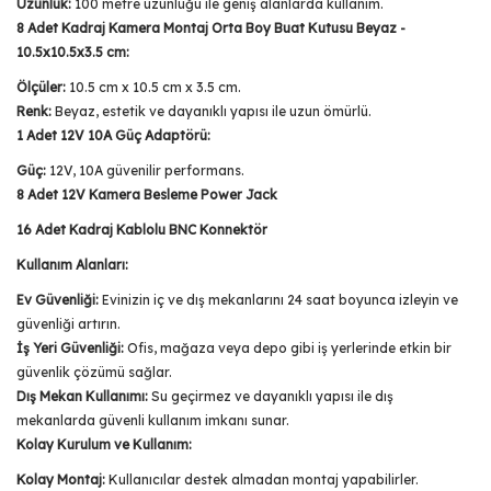
Uzunluk:
100 metre uzunluğu ile geniş alanlarda kullanım.
8 Adet Kadraj Kamera Montaj Orta Boy Buat Kutusu Beyaz -
10.5x10.5x3.5 cm:
Ölçüler:
10.5 cm x 10.5 cm x 3.5 cm.
Renk:
Beyaz, estetik ve dayanıklı yapısı ile uzun ömürlü.
1 Adet 12V 10A Güç Adaptörü:
Güç:
12V, 10A güvenilir performans.
8 Adet 12V Kamera Besleme Power Jack
16 Adet Kadraj Kablolu BNC Konnektör
Kullanım Alanları:
Ev Güvenliği:
Evinizin iç ve dış mekanlarını 24 saat boyunca izleyin ve
güvenliği artırın.
İş Yeri Güvenliği:
Ofis, mağaza veya depo gibi iş yerlerinde etkin bir
güvenlik çözümü sağlar.
Dış Mekan Kullanımı:
Su geçirmez ve dayanıklı yapısı ile dış
mekanlarda güvenli kullanım imkanı sunar.
Kolay Kurulum ve Kullanım:
Kolay Montaj:
Kullanıcılar destek almadan montaj yapabilirler.