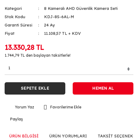
Kategori
8 Kameralı AHD Güvenlik Kamera Seti
Stok Kodu
KDJ-8S-6AL-M
Garanti Süresi
24 Ay
Fiyat
11.108,57 TL + KDV
13.330,28 TL
1.744,79 TL den başlayan taksitlerle!
SEPETE EKLE
HEMEN AL
Yorum Yaz
Paylaş
ÜRÜN BİLGİSİ
ÜRÜN YORUMLARI
TAKSİT SEÇENEKLE