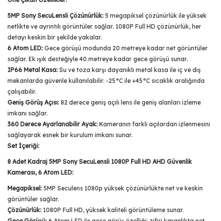
5MP Sony SecuLensli Çözünürlük:
5 megapiksel çözünürlük ile yüksek
netlikte ve ayrıntılı görüntüler sağlar. 1080P Full HD çözünürlük, her
detayı keskin bir şekilde yakalar.
6 Atom LED:
Gece görüşü modunda 20 metreye kadar net görüntüler
sağlar. Ek ışık desteğiyle 40 metreye kadar gece görüşü sunar.
IP66 Metal Kasa:
Su ve toza karşı dayanıklı metal kasa ile iç ve dış
mekanlarda güvenle kullanılabilir. -25°C ile +45°C sıcaklık aralığında
çalışabilir.
Geniş Görüş Açısı:
82 derece geniş açılı lens ile geniş alanları izleme
imkanı sağlar.
360 Derece Ayarlanabilir Ayak:
Kameranın farklı açılardan izlenmesini
sağlayarak esnek bir kurulum imkanı sunar.
Set İçeriği:
8 Adet Kadraj 5MP Sony SecuLensli 1080P Full HD AHD Güvenlik
Kamerası, 6 Atom LED:
Megapiksel:
5MP Seculens 1080p yüksek çözünürlükte net ve keskin
görüntüler sağlar.
Çözünürlük:
1080P Full HD, yüksek kaliteli görüntüleme sunar.
Gece Görüşü:
6 Atom LED ile gece görüş özelliği; zifiri karanlıkta net