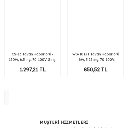
CS-13 Tavan Hoparlörü -
WS-1013T Tavan Hoparlörü
150W, 6.5 inç, 70-100V Giriş,
- 6W, 5.25 inç, 70-100V,
8 Ohm, Estetik Tasarım,
91dB Hassasiyet, Şık Beyaz
1.297,21 TL
850,52 TL
Kolay Montaj
Tasarım, Kolay Montaj
MÜŞTERİ HİZMETLERİ