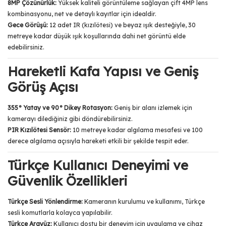
8MP Çözünürlük:
Yüksek kaliteli görüntüleme sağlayan çift 4MP lens
kombinasyonu, net ve detaylı kayıtlar için idealdir.
Gece Görüşü:
12 adet IR (kızılötesi) ve beyaz ışık desteğiyle, 30
metreye kadar düşük ışık koşullarında dahi net görüntü elde
edebilirsiniz.
Hareketli Kafa Yapısı ve Geniş
Görüş Açısı
355° Yatay ve 90° Dikey Rotasyon:
Geniş bir alanı izlemek için
kamerayı dilediğiniz gibi döndürebilirsiniz.
PIR Kızılötesi Sensör:
10 metreye kadar algılama mesafesi ve 100
derece algılama açısıyla hareketi etkili bir şekilde tespit eder.
Türkçe Kullanıcı Deneyimi ve
Güvenlik Özellikleri
Türkçe Sesli Yönlendirme:
Kameranın kurulumu ve kullanımı, Türkçe
sesli komutlarla kolayca yapılabilir.
Türkçe Arayüz:
Kullanıcı dostu bir deneyim için uygulama ve cihaz