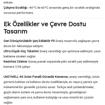
imkanı.
Çalışma Sıcaklığı:
-40°C ile 60°C arasında geniş bir sıcaklık aralığında
sorunsuz performans.
Ek Özellikler ve Çevre Dostu
Tasarım
Geri Dönüştürülebilir Şarj Edilebilir Pil:
Enerji tasarrufu sağlayan çevre
dostu bir teknolojiye sahiptir.
Ultra Düşük Güç Tüketimi:
Enerji verimliliği için optimize edilmiştir, uzun
bekleme süreleri sağlar.
Kesintisiz İzleme:
Güneş paneli sayesinde pilin sürekli şarj edilmesiyle
kamera 7/24 çalışır.
UNIYWELL 4G Solar Panelli Güvenlik Kamerası
, enerji verimliliği, üstün
görüntü kalitesi ve kullanıcı dostu özellikleriyle, ev veya iş yeriniz için
mükemmel bir güvenlik çözümü sunar. Türkçe sesli yönlendirmeler,
güçlü alarm sistemi ve çevre dostu tasarımıyla, güvenliğinizi
sağlamanın yanı sıra, kullanım kolaylığı ve uzun ömürlü bir çözüm
sağlar.