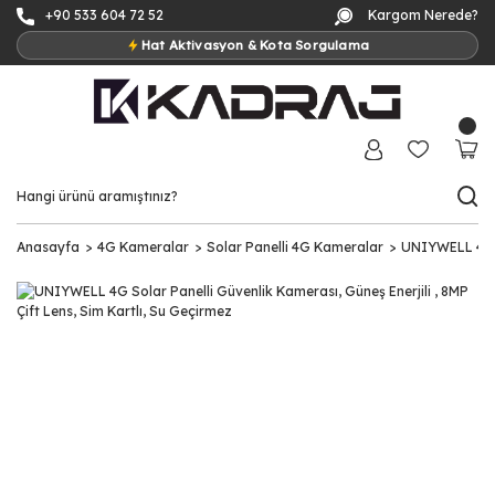
+90 533 604 72 52
Kargom Nerede?
Hat Aktivasyon & Kota Sorgulama
Anasayfa
4G Kameralar
Solar Panelli 4G Kameralar
UNIYWELL 4G So