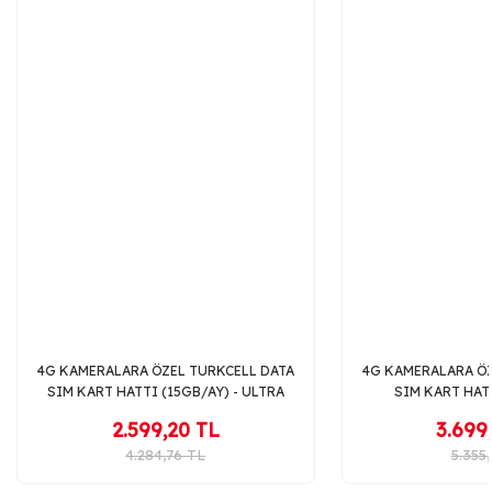
Bu ürüne benzer farklı alternatifler olmalı.
Gönder
4G KAMERALARA ÖZEL TURKCELL DATA
4G KAMERALARA ÖZ
SIM KART HATTI (15GB/AY) - ULTRA
SIM KART HATT
PAKET
MEGA
2.599,20 TL
3.699
4.284,76 TL
5.355