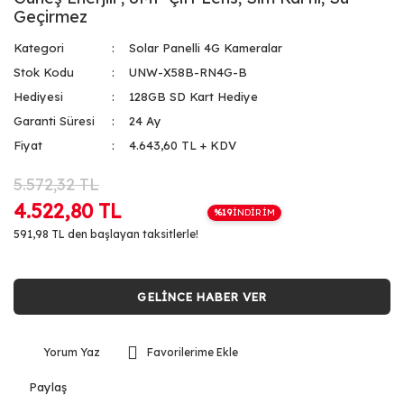
Geçirmez
Kategori
Solar Panelli 4G Kameralar
Stok Kodu
UNW-X58B-RN4G-B
Hediyesi
128GB SD Kart Hediye
Garanti Süresi
24 Ay
Fiyat
4.643,60 TL + KDV
5.572,32 TL
4.522,80 TL
%19
İNDİRİM
591,98 TL den başlayan taksitlerle!
GELİNCE HABER VER
Yorum Yaz
Paylaş