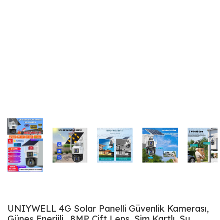
UNIYWELL 4G Solar Panelli Güvenlik Kamerası,
Güneş Enerjili , 8MP Çift Lens, Sim Kartlı, Su