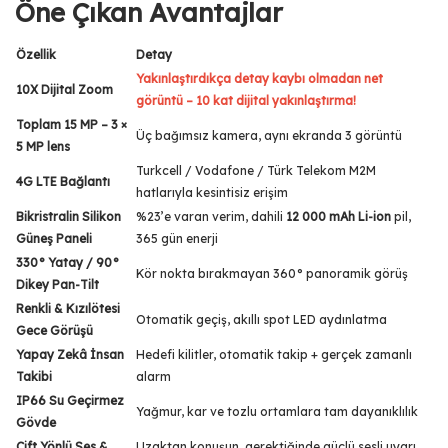
Öne Çıkan Avantajlar
Özellik
Detay
Yakınlaştırdıkça detay kaybı olmadan net
10X Dijital Zoom
görüntü – 10 kat dijital yakınlaştırma!
Toplam 15 MP – 3 ×
Üç bağımsız kamera, aynı ekranda 3 görüntü
5 MP lens
Turkcell / Vodafone / Türk Telekom M2M
4G LTE Bağlantı
hatlarıyla kesintisiz erişim
Bikristralin Silikon
%23’e varan verim, dahili
12 000 mAh Li-ion
pil,
Güneş Paneli
365 gün enerji
330° Yatay / 90°
Kör nokta bırakmayan 360° panoramik görüş
Dikey Pan-Tilt
Renkli & Kızılötesi
Otomatik geçiş, akıllı spot LED aydınlatma
Gece Görüşü
Yapay Zekâ İnsan
Hedefi kilitler, otomatik takip + gerçek zamanlı
Takibi
alarm
IP66 Su Geçirmez
Yağmur, kar ve tozlu ortamlara tam dayanıklılık
Gövde
Çift Yönlü Ses &
Uzaktan konuşun, gerektiğinde güçlü sesli uyarı