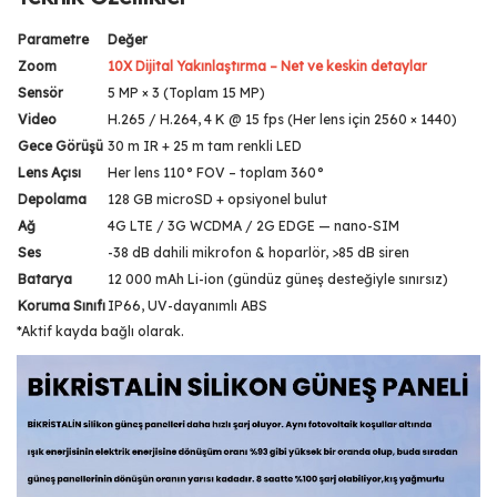
Parametre
Değer
Zoom
10X Dijital Yakınlaştırma – Net ve keskin detaylar
Sensör
5 MP × 3 (Toplam 15 MP)
Video
H.265 / H.264, 4 K @ 15 fps (Her lens için 2560 × 1440)
Gece Görüşü
30 m IR + 25 m tam renkli LED
Lens Açısı
Her lens 110° FOV – toplam 360°
Depolama
128 GB microSD + opsiyonel bulut
Ağ
4G LTE / 3G WCDMA / 2G EDGE — nano-SIM
Ses
-38 dB dahili mikrofon & hoparlör, >85 dB siren
Batarya
12 000 mAh Li-ion (gündüz güneş desteğiyle sınırsız)
Koruma Sınıfı
IP66, UV-dayanımlı ABS
*Aktif kayda bağlı olarak.