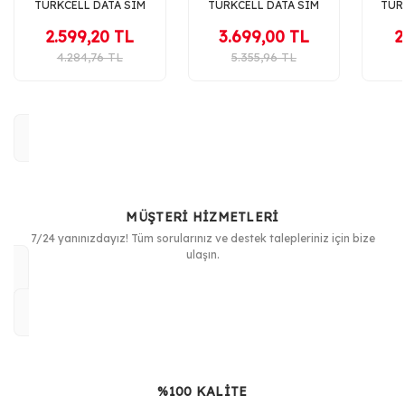
TURKCELL DATA SIM
TURKCELL DATA SIM
TUR
KART HATTI
KART HATTI
SIM 
2.599,20 TL
3.699,00 TL
2
(15GB/AY) - ULTRA
(25GB/AY) -
4.284,76 TL
PAKET
MEGAPAKET
5.355,96 TL
MÜŞTERİ HİZMETLERİ
7/24 yanınızdayız! Tüm sorularınız ve destek talepleriniz için bize
ulaşın.
%100 KALİTE