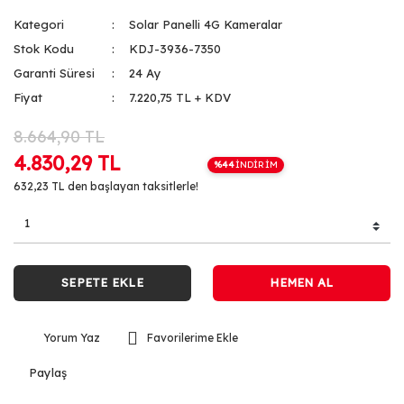
Kategori
Solar Panelli 4G Kameralar
Stok Kodu
KDJ-3936-7350
Garanti Süresi
24 Ay
Fiyat
7.220,75 TL + KDV
8.664,90 TL
4.830,29 TL
%44
İNDİRİM
632,23 TL den başlayan taksitlerle!
SEPETE EKLE
HEMEN AL
Yorum Yaz
Paylaş