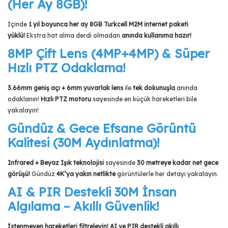
(Her Ay 8GB)!
İçinde
1 yıl boyunca her ay 8GB Turkcell M2M internet paketi
yüklü!
Ekstra hat alma derdi olmadan
anında kullanıma hazır!
8MP Çift Lens (4MP+4MP) & Süper
Hızlı PTZ Odaklama!
3.66mm geniş açı + 6mm yuvarlak lens
ile
tek dokunuşla
anında
odaklanın!
Hızlı PTZ motoru
sayesinde en küçük hareketleri bile
yakalayın!
Gündüz & Gece Efsane Görüntü
Kalitesi (30M Aydınlatma)!
Infrared + Beyaz Işık teknolojisi
sayesinde
30 metreye kadar net gece
görüşü!
Gündüz
4K’ya yakın netlikte
görüntülerle her detayı yakalayın.
AI & PIR Destekli 30M İnsan
Algılama – Akıllı Güvenlik!
İstenmeyen hareketleri filtreleyin!
AI ve PIR destekli akıllı