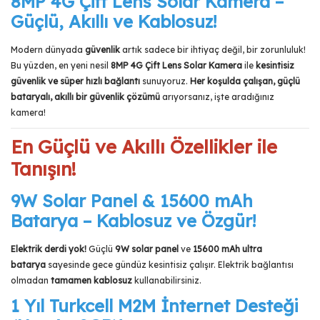
8MP 4G Çift Lens Solar Kamera –
Güçlü, Akıllı ve Kablosuz!
Modern dünyada
güvenlik
artık sadece bir ihtiyaç değil, bir zorunluluk!
Bu yüzden, en yeni nesil
8MP 4G Çift Lens Solar Kamera
ile
kesintisiz
güvenlik ve süper hızlı bağlantı
sunuyoruz.
Her koşulda çalışan, güçlü
bataryalı, akıllı bir güvenlik çözümü
arıyorsanız, işte aradığınız
kamera!
En Güçlü ve Akıllı Özellikler ile
Tanışın!
9W Solar Panel & 15600 mAh
Batarya – Kablosuz ve Özgür!
Elektrik derdi yok!
Güçlü
9
W solar panel
ve
15600 mAh ultra
batarya
sayesinde gece gündüz kesintisiz çalışır. Elektrik bağlantısı
olmadan
tamamen kablosuz
kullanabilirsiniz.
1 Yıl Turkcell M2M İnternet Desteği