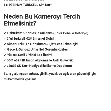
1 x 8GB M2M TURKCELL Sim Kart
Neden Bu Kamerayı Tercih
Etmelisiniz?
✔
Elektriksiz & Kablosuz Kullanım
(Solar Panel & Batarya)
✔
1 Yıl Turkcell M2M İnternet Dahil!
✔
Süper Hızlı PTZ Odaklama & Çift Lens Teknolojisi
✔
Gece & Gündüz Ultra Net Görüntü Kalitesi
✔
Yüksek Sesli 2 Yönlü Ses İletimi
✔
30M AI&PIR İnsan Algılama ile Akıllı Güvenlik
✔
128GB SD Kart Hediyesi ile Ekstra Depolama
Ev, iş yeri, inşaat sahası, çiftlik, yazlık ve açık alan güvenliği için
mükemmel bir çözüm!
Bu ürünün fiyat bilgisi, resim, ürün açıklamalarında ve diğer
konularda yetersiz gördüğünüz noktaları öneri formunu
Bu ürüne ilk yorumu siz yapın!
kullanarak tarafımıza iletebilirsiniz.