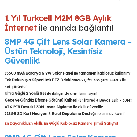
1 Yıl Turkcell M2M 8GB Aylık
İnternet
ile anında bağlantı!
8MP 4G Çift Lens Solar Kamera –
Üstün Teknoloji, Kesintisiz
Güvenlik!
15600 mAh Batarya & 9W Solar Panel
ile
tamamen kablosuz kullanım
!
Tek Dokunuşla Süper Hızlı PTZ Odaklama
& Çift Lens (4MP+4MP) ile
net görüntü!
Ultra Güçlü 2 Yönlü Ses
ile iletişimde sınır tanımayın!
Gece ve Gündüz Efsane Görüntü Kalitesi
(Infrared + Beyaz Işık – 30M)!
AI & PIR Destekli 30M İnsan Algılama
ile akıllı güvenlik!
128GB SD Kart Hediyesi
&
Bulut Depolama Desteği
ile sınırsız kayıt!
En Dayanıklı, En Akıllı, En Güçlü Kablosuz Kamera Şimdi Satışta!