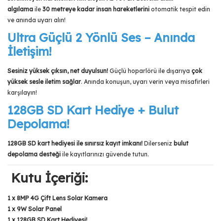
algılama
ile
30 metreye kadar insan hareketlerini
otomatik tespit edin
ve anında uyarı alın!
Ultra Güçlü 2 Yönlü Ses – Anında
İletişim!
Sesiniz yüksek çıksın, net duyulsun!
Güçlü hoparlörü ile dışarıya
çok
yüksek sesle iletim sağlar
. Anında konuşun, uyarı verin veya misafirleri
karşılayın!
128GB SD Kart Hediye + Bulut
Depolama!
128GB SD kart hediyesi ile sınırsız kayıt imkanı!
Dilerseniz
bulut
depolama desteği
ile kayıtlarınızı güvende tutun.
Kutu İçeriği:
1 x 8MP 4G Çift Lens Solar Kamera
1 x 9W Solar Panel
1 x 128GB SD Kart Hediyesi!