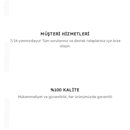
Görüş ve önerileriniz için teşekkür ederiz.
Yorum Yaz
Ürün resmi kalitesiz, bozuk veya görüntülenemiyor.
Ürün açıklamasında eksik bilgiler bulunuyor.
MÜŞTERİ HİZMETLERİ
Ürün bilgilerinde hatalar bulunuyor.
7/24 yanınızdayız! Tüm sorularınız ve destek talepleriniz için bize
Ürün fiyatı diğer sitelerden daha pahalı.
ulaşın.
Bu ürüne benzer farklı alternatifler olmalı.
%100 KALİTE
Gönder
Mükemmeliyet ve güvenilirlik, her ürünümüzde garantili!