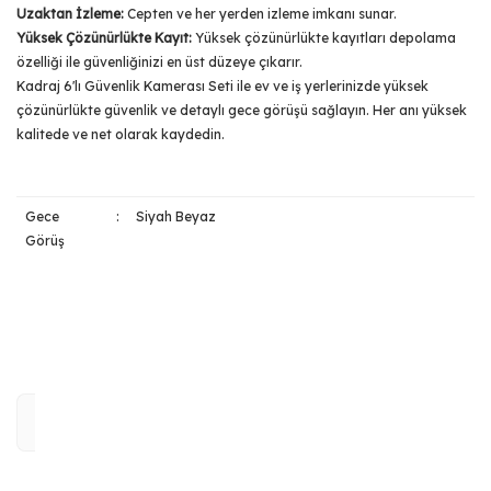
Uzaktan İzleme:
Cepten ve her yerden izleme imkanı sunar.
Yüksek Çözünürlükte Kayıt:
Yüksek çözünürlükte kayıtları depolama
özelliği ile güvenliğinizi en üst düzeye çıkarır.
Kadraj 6'lı Güvenlik Kamerası Seti ile ev ve iş yerlerinizde yüksek
çözünürlükte güvenlik ve detaylı gece görüşü sağlayın. Her anı yüksek
kalitede ve net olarak kaydedin.
Gece
:
Siyah Beyaz
Görüş
Bu ürünün fiyat bilgisi, resim, ürün açıklamalarında ve diğer
konularda yetersiz gördüğünüz noktaları öneri formunu
Bu ürüne ilk yorumu siz yapın!
kullanarak tarafımıza iletebilirsiniz.
Görüş ve önerileriniz için teşekkür ederiz.
Yorum Yaz
Ürün resmi kalitesiz, bozuk veya görüntülenemiyor.
Ürün açıklamasında eksik bilgiler bulunuyor.