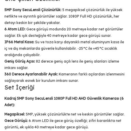
5MP Sony SecuLensli Çözünürlük:
5 megapiksel çözünürlük ile yüksek
netlikte ve ayrıntılı görüntüler sağlar. 1080P Full HD çözünürlük, her
detayı keskin bir şekilde yakalar.
6 Atom LED:
Gece görüşü modunda 20 metreye kadar net görüntüler
sağlar. Ek ışık desteğiyle 40 metreye kadar gece görüşü sunar.
IP66 Metal Kasa:
Su ve toza karşı dayanıklı metal aluminyum kasa ile
iç ve dış mekanlarda güvenle kullanılabilir. -25°C ile +45°C sıcaklık
aralığında çalışabilir.
Geniş Görüş Açısı:
82 derece geniş açılı lens ile geniş alanları izleme
imkanı sağlar.
360 Derece Ayarlanabilir Ayak:
Kameranın farklı açılardan izlenmesini
sağlayarak esnek bir kurulum imkanı sunar.
Set İçeriği
Kadraj 5MP Sony SecuLensli 1080P Full HD AHD Güvenlik Kamerası (6
Adet):
Megapiksel:
5MP, yüksek çözünürlükte net ve keskin görüntüler sağlar.
Gece Görüşü:
6 Atom LED ile gece görüş özelliği; zifiri karanlıkta net
görüntü, ek ışıkla 40 metreye kadar gece görüşü.