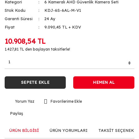
Kategori
6 Kameralı AHD Güvenlik Kamera Seti
Stok Kodu
KDJ-6S-6AL-M-V1
Garanti Süresi
24 Ay
Fiyat
9.090,45 TL + KDV
10.908,54 TL
1.427,81 TL den başlayan taksitlerle!
SEPETE EKLE
HEMEN AL
Yorum Yaz
Paylaş
ÜRÜN BİLGİSİ
ÜRÜN YORUMLARI
TAKSİT SEÇENEKLE