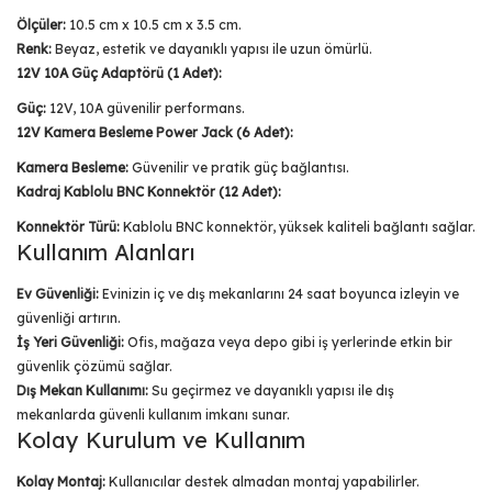
Ölçüler:
10.5 cm x 10.5 cm x 3.5 cm.
Renk:
Beyaz, estetik ve dayanıklı yapısı ile uzun ömürlü.
12V 10A Güç Adaptörü (1 Adet):
Güç:
12V, 10A güvenilir performans.
12V Kamera Besleme Power Jack (6 Adet):
Kamera Besleme:
Güvenilir ve pratik güç bağlantısı.
Kadraj Kablolu BNC Konnektör (12 Adet):
Konnektör Türü:
Kablolu BNC konnektör, yüksek kaliteli bağlantı sağlar.
Kullanım Alanları
Ev Güvenliği:
Evinizin iç ve dış mekanlarını 24 saat boyunca izleyin ve
güvenliği artırın.
İş Yeri Güvenliği:
Ofis, mağaza veya depo gibi iş yerlerinde etkin bir
güvenlik çözümü sağlar.
Dış Mekan Kullanımı:
Su geçirmez ve dayanıklı yapısı ile dış
mekanlarda güvenli kullanım imkanı sunar.
Kolay Kurulum ve Kullanım
Kolay Montaj:
Kullanıcılar destek almadan montaj yapabilirler.