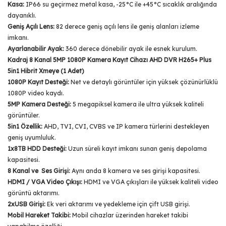
Kasa:
IP66 su geçirmez metal kasa, -25°C ile +45°C sıcaklık aralığında
dayanıklı.
Geniş Açılı Lens:
82 derece geniş açılı lens ile geniş alanları izleme
imkanı.
Ayarlanabilir Ayak:
360 derece dönebilir ayak ile esnek kurulum.
Kadraj 8 Kanal 5MP 1080P Kamera Kayıt Cihazı AHD DVR H265+ Plus
5in1 Hibrit Xmeye (1 Adet)
1080P Kayıt Desteği:
Net ve detaylı görüntüler için yüksek çözünürlüklü
1080P video kaydı.
5MP Kamera Desteği:
5 megapiksel kamera ile ultra yüksek kaliteli
görüntüler.
5in1 Özellik:
AHD, TVI, CVI, CVBS ve IP kamera türlerini destekleyen
geniş uyumluluk.
1x8TB HDD Desteği:
Uzun süreli kayıt imkanı sunan geniş depolama
kapasitesi.
8 Kanal ve Ses Girişi:
Aynı anda 8 kamera ve ses girişi kapasitesi.
HDMI / VGA Video Çıkışı:
HDMI ve VGA çıkışları ile yüksek kaliteli video
görüntü aktarımı.
2xUSB Girişi:
Ek veri aktarımı ve yedekleme için çift USB girişi.
Mobil Hareket Takibi:
Mobil cihazlar üzerinden hareket takibi