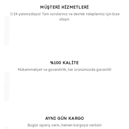
MÜŞTERİ HİZMETLERİ
Ürün bilgilerinde hatalar bulunuyor.
7/24 yanınızdayız! Tüm sorularınız ve destek talepleriniz için bize
Ürün fiyatı diğer sitelerden daha pahalı.
ulaşın.
Bu ürüne benzer farklı alternatifler olmalı.
%100 KALİTE
Gönder
Mükemmeliyet ve güvenilirlik, her ürünümüzde garantili!
AYNI GÜN KARGO
Bugün sipariş verin, hemen kargoya verilsin!