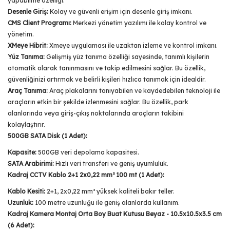
yapabilme özelliği.
Desenle Giriş:
Kolay ve güvenli erişim için desenle giriş imkanı.
CMS Client Programı:
Merkezi yönetim yazılımı ile kolay kontrol ve
yönetim.
XMeye Hibrit:
Xmeye uygulaması ile uzaktan izleme ve kontrol imkanı.
Yüz Tanıma:
Gelişmiş yüz tanıma özelliği sayesinde, tanımlı kişilerin
otomatik olarak tanınmasını ve takip edilmesini sağlar. Bu özellik,
güvenliğinizi artırmak ve belirli kişileri hızlıca tanımak için idealdir.
Araç Tanıma:
Araç plakalarını tanıyabilen ve kaydedebilen teknoloji ile
araçların etkin bir şekilde izlenmesini sağlar. Bu özellik, park
alanlarında veya giriş-çıkış noktalarında araçların takibini
kolaylaştırır.
500GB SATA Disk (1 Adet):
Kapasite:
500GB veri depolama kapasitesi.
SATA Arabirimi:
Hızlı veri transferi ve geniş uyumluluk.
Kadraj CCTV Kablo 2+1 2x0,22 mm² 100 mt (1 Adet):
Kablo Kesiti:
2+1, 2x0,22 mm² yüksek kaliteli bakır teller.
Uzunluk:
100 metre uzunluğu ile geniş alanlarda kullanım.
Kadraj Kamera Montaj Orta Boy Buat Kutusu Beyaz - 10.5x10.5x3.5 cm
(6 Adet):