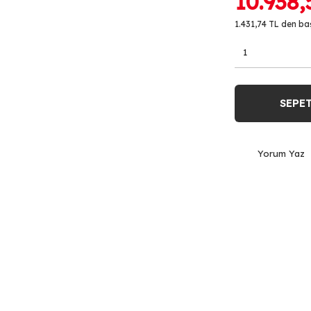
10.938,
1.431,74 TL den baş
SEPET
Yorum Yaz