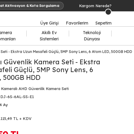
Kargom Nerede?
at Aktivasyon & Kota Sorgulama
Üye Girişi
Favorilerim
Sepetim
amera
Akıllı Ev
Teknoloji
pmanları
Sistemleri
Dünyası
Seti - Ekstra Uzun Mesafeli Güçlü, 5MP Sony Lens, 6 Atom LED, 500GB HDD
ı Güvenlik Kamera Seti - Ekstra
feli Güçlü, 5MP Sony Lens, 6
, 500GB HDD
 Kameralı AHD Güvenlik Kamera Seti
DJ-6S-6AL-SS-E1
4 Ay
.115,49 TL + KDV