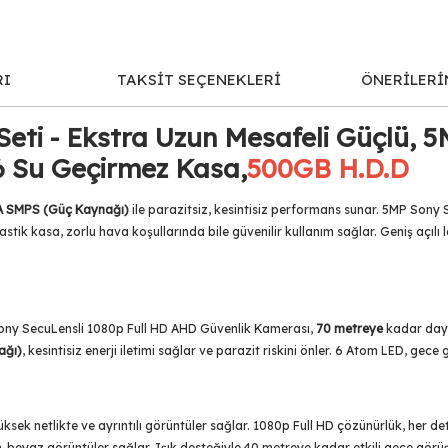
RI
TAKSİT SEÇENEKLERİ
ÖNERİLERİ
eti - Ekstra Uzun Mesafeli Güçlü, 
 Su Geçirmez Kasa,
500GB H.D.D
A SMPS (Güç Kaynağı)
ile parazitsiz, kesintisiz performans sunar. 5MP Sony
astik kasa, zorlu hava koşullarında bile güvenilir kullanım sağlar. Geniş açı
Sony SecuLensli 1080p Full HD AHD Güvenlik Kamerası,
70 metreye
kadar daya
ağı)
, kesintisiz enerji iletimi sağlar ve parazit riskini önler. 6 Atom LED, 
ksek netlikte ve ayrıntılı görüntüler sağlar. 1080p Full HD çözünürlük, her det
eyaz görüntüler sağlar. Işık desteğiyle 40 metreye kadar etkili gece görüş