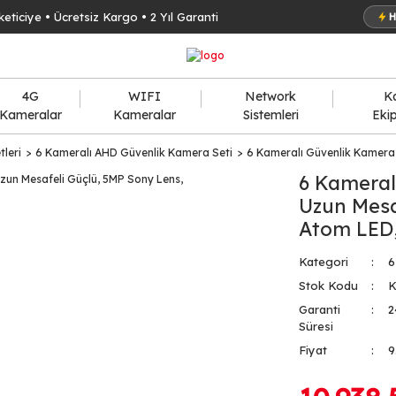
keticiye • Ücretsiz Kargo • 2 Yıl Garanti
H
4G
WIFI
Network
K
Kameralar
Kameralar
Sistemleri
Eki
leri
6 Kameralı AHD Güvenlik Kamera Seti
6 Kameralı Güvenlik Kamera 
6 Kameral
Uzun Mesa
Atom LED
Kategori
6
Stok Kodu
K
Garanti
2
Süresi
Fiyat
9