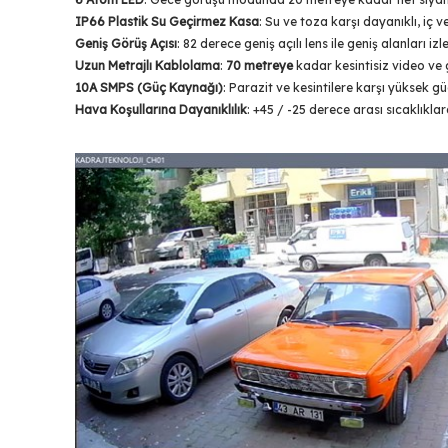
IP66 Plastik Su Geçirmez Kasa
: Su ve toza karşı dayanıklı, iç v
Geniş Görüş Açısı
: 82 derece geniş açılı lens ile geniş alanları i
Uzun Metrajlı Kablolama
:
70 metreye
kadar kesintisiz video ve g
10A SMPS (Güç Kaynağı)
: Parazit ve kesintilere karşı yüksek güç
Hava Koşullarına Dayanıklılık
: +45 / -25 derece arası sıcaklıklar