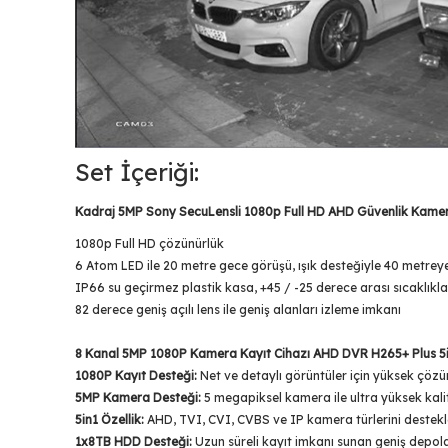
Set İçeriği:
Kadraj 5MP Sony SecuLensli 1080p Full HD AHD Güvenlik Kamer
1080p Full HD çözünürlük
6 Atom LED ile 20 metre gece görüşü, ışık desteğiyle 40 metre
IP66 su geçirmez plastik kasa, +45 / -25 derece arası sıcaklıkla
82 derece geniş açılı lens ile geniş alanları izleme imkanı
8 Kanal 5MP 1080P Kamera Kayıt Cihazı AHD DVR H265+ Plus 5i
1080P Kayıt Desteği:
Net ve detaylı görüntüler için yüksek çözü
5MP Kamera Desteği:
5 megapiksel kamera ile ultra yüksek kalit
5in1 Özellik:
AHD, TVI, CVI, CVBS ve IP kamera türlerini destekl
1x8TB HDD Desteği:
Uzun süreli kayıt imkanı sunan geniş depol