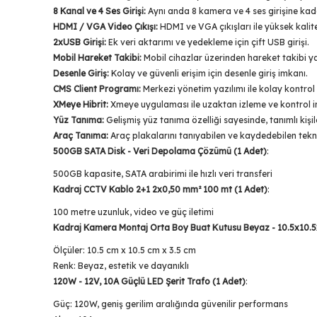
8 Kanal ve 4 Ses Girişi:
Aynı anda 8 kamera ve 4 ses girişine kad
HDMI / VGA Video Çıkışı:
HDMI ve VGA çıkışları ile yüksek kalit
2xUSB Girişi:
Ek veri aktarımı ve yedekleme için çift USB girişi.
Mobil Hareket Takibi:
Mobil cihazlar üzerinden hareket takibi ya
Desenle Giriş:
Kolay ve güvenli erişim için desenle giriş imkanı.
CMS Client Programı:
Merkezi yönetim yazılımı ile kolay kontrol
XMeye Hibrit:
Xmeye uygulaması ile uzaktan izleme ve kontrol i
Yüz Tanıma:
Gelişmiş yüz tanıma özelliği sayesinde, tanımlı kişile
Araç Tanıma:
Araç plakalarını tanıyabilen ve kaydedebilen teknolo
500GB SATA Disk - Veri Depolama Çözümü (1 Adet)
:
500GB kapasite, SATA arabirimi ile hızlı veri transferi
Kadraj CCTV Kablo 2+1 2x0,50 mm² 100 mt (1 Adet)
:
100 metre uzunluk, video ve güç iletimi
Kadraj Kamera Montaj Orta Boy Buat Kutusu Beyaz - 10.5x10.5
Ölçüler: 10.5 cm x 10.5 cm x 3.5 cm
Renk: Beyaz, estetik ve dayanıklı
120W - 12V, 10A Güçlü LED Şerit Trafo (1 Adet)
:
Güç: 120W, geniş gerilim aralığında güvenilir performans