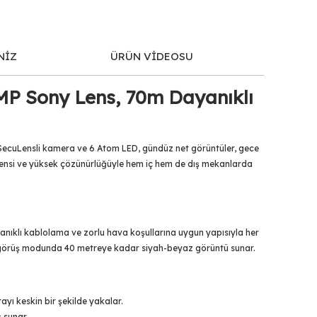
NİZ
ÜRÜN VİDEOSU
5MP Sony Lens, 70m Dayanıklı
 SecuLensli kamera ve 6 Atom LED, gündüz net görüntüler, gece
lı lensi ve yüksek çözünürlüğüyle hem iç hem de dış mekanlarda
nıklı kablolama ve zorlu hava koşullarına uygun yapısıyla her
gece görüş modunda 40 metreye kadar siyah-beyaz görüntü sunar.
ayı keskin bir şekilde yakalar.
 sunar.