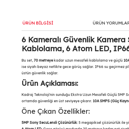
ÜRÜN BİLGİSİ
ÜRÜN YORUMLA
6 Kameralı Güvenlik Kamera S
Kablolama, 6 Atom LED, IP66
Bu set,
70 metreye
kadar uzun mesafeli kablolama ve güçlü
10
ise siyah-beyaz netlikte gece görüş sağlar. IP66 su geçirmez pl
üstün güvenlik sağlar.
Ürün Açıklaması:
Kadraj Teknoloji'nin sunduğu Ekstra Uzun Mesafeli Güçlü 5MP 
ortamda güvenliği en üst seviyeye çıkarır.
10A SMPS (Güç Kayn
Öne Çıkan Özellikler:
5MP Sony SecuLensli Çözünürlük
: 5 megapiksel çözünürlük ile yü
6 Atom LED
: Gece görüşü modunda 20 metreye kadar net siyah-b