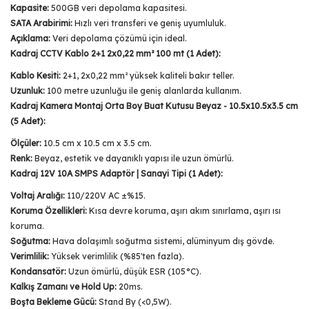
Kapasite:
500GB veri depolama kapasitesi.
SATA Arabirimi:
Hızlı veri transferi ve geniş uyumluluk.
Açıklama:
Veri depolama çözümü için ideal.
Kadraj CCTV Kablo 2+1 2x0,22 mm² 100 mt (1 Adet):
Kablo Kesiti:
2+1, 2x0,22 mm² yüksek kaliteli bakır teller.
Uzunluk:
100 metre uzunluğu ile geniş alanlarda kullanım.
Kadraj Kamera Montaj Orta Boy Buat Kutusu Beyaz - 10.5x10.5x3.5 cm
(5 Adet):
Ölçüler:
10.5 cm x 10.5 cm x 3.5 cm.
Renk:
Beyaz, estetik ve dayanıklı yapısı ile uzun ömürlü.
Kadraj 12V 10A SMPS Adaptör | Sanayi Tipi (1 Adet):
Voltaj Aralığı:
110/220V AC ±%15.
Koruma Özellikleri:
Kısa devre koruma, aşırı akım sınırlama, aşırı ısı
koruma.
Soğutma:
Hava dolaşımlı soğutma sistemi, alüminyum dış gövde.
Verimlilik:
Yüksek verimlilik (%85'ten fazla).
Kondansatör:
Uzun ömürlü, düşük ESR (105°C).
Kalkış Zamanı ve Hold Up:
20ms.
Boşta Bekleme Gücü:
Stand By (<0,5W).