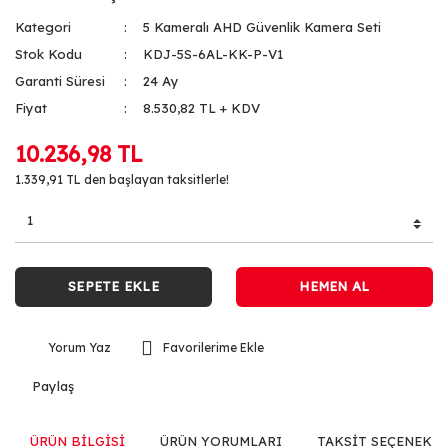
Kategori
5 Kameralı AHD Güvenlik Kamera Seti
Stok Kodu
KDJ-5S-6AL-KK-P-V1
Garanti Süresi
24 Ay
Fiyat
8.530,82 TL + KDV
10.236,98 TL
1.339,91 TL den başlayan taksitlerle!
SEPETE EKLE
HEMEN AL
Yorum Yaz
Paylaş
ÜRÜN BİLGİSİ
ÜRÜN YORUMLARI
TAKSİT SEÇENEKLE