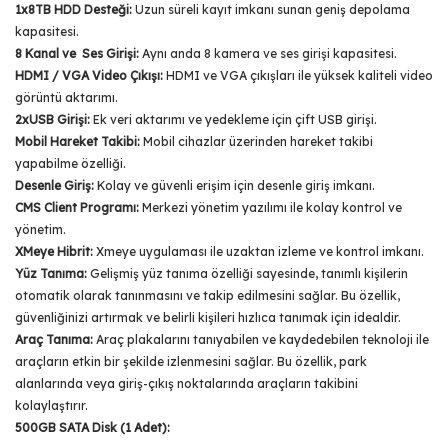
1x8TB HDD Desteği:
Uzun süreli kayıt imkanı sunan geniş depolama
kapasitesi.
8 Kanal ve Ses Girişi:
Aynı anda 8 kamera ve ses girişi kapasitesi.
HDMI / VGA Video Çıkışı:
HDMI ve VGA çıkışları ile yüksek kaliteli video
görüntü aktarımı.
2xUSB Girişi:
Ek veri aktarımı ve yedekleme için çift USB girişi.
Mobil Hareket Takibi:
Mobil cihazlar üzerinden hareket takibi
yapabilme özelliği.
Desenle Giriş:
Kolay ve güvenli erişim için desenle giriş imkanı.
CMS Client Programı:
Merkezi yönetim yazılımı ile kolay kontrol ve
yönetim.
XMeye Hibrit:
Xmeye uygulaması ile uzaktan izleme ve kontrol imkanı.
Yüz Tanıma:
Gelişmiş yüz tanıma özelliği sayesinde, tanımlı kişilerin
otomatik olarak tanınmasını ve takip edilmesini sağlar. Bu özellik,
güvenliğinizi artırmak ve belirli kişileri hızlıca tanımak için idealdir.
Araç Tanıma:
Araç plakalarını tanıyabilen ve kaydedebilen teknoloji ile
araçların etkin bir şekilde izlenmesini sağlar. Bu özellik, park
alanlarında veya giriş-çıkış noktalarında araçların takibini
kolaylaştırır.
500GB SATA Disk (1 Adet):