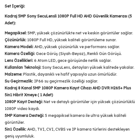
Set İçeriği:
Kadraj 5MP Sony SecuLensli 1080P Full HD AHD Güvenlik Kamerası (5
Adet):
Megapiksel:
5MP, yüksek çözünürlükte net ve keskin görüntüler sağlar.
Çözünürlük:
1080P Full HD, yüksek kaliteli görüntüleme sunar.
Kamera Modeli:
AHD, yüksek çözünürlük ve performans sağlar.
Kamera Özelliği:
Gece Görüş (Siyah-Beyaz), Renkli Gün Görüşü.
Lens Özellikleri:
6 Atom LED, gece görüşünde netlik sağlar.
Kullanılan Teknoloji:
Sony SecuLens, detayları yüksek kalitede yakalar.
Malzeme:
Plastik, dayanıklı ve hafif yapısıyla uzun ömürlüdür.
Su Geçirmezlik:
IP66 su geçirmezlik özelliği sağlar.
Kadraj 8 Kanal 5MP 1080P Kamera Kayıt Cihazı AHD DVR H265+ Plus
5in1 Hibrit Xmeye ( 1 Adet)
1080P Kayıt Desteği:
Net ve detaylı görüntüler için yüksek çözünürlüklü
1080P video kaydı.
5MP Kamera Desteği:
5 megapiksel kamera ile ultra yüksek kaliteli
görüntüler.
5in1 Özellik:
AHD, TVI, CVI, CVBS ve IP kamera türlerini destekleyen
geniş uyumluluk.