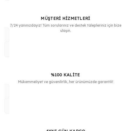
Ürün resmi kalitesiz, bozuk veya görüntülenemiyor.
Ürün açıklamasında eksik bilgiler bulunuyor.
MÜŞTERİ HİZMETLERİ
Ürün bilgilerinde hatalar bulunuyor.
7/24 yanınızdayız! Tüm sorularınız ve destek talepleriniz için bize
Ürün fiyatı diğer sitelerden daha pahalı.
ulaşın.
Bu ürüne benzer farklı alternatifler olmalı.
%100 KALİTE
Gönder
Mükemmeliyet ve güvenilirlik, her ürünümüzde garantili!