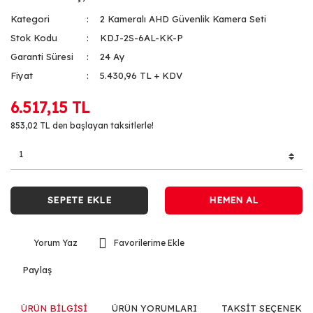
Kategori
2 Kameralı AHD Güvenlik Kamera Seti
Stok Kodu
KDJ-2S-6AL-KK-P
Garanti Süresi
24 Ay
Fiyat
5.430,96 TL + KDV
6.517,15 TL
853,02 TL den başlayan taksitlerle!
SEPETE EKLE
HEMEN AL
Yorum Yaz
Paylaş
ÜRÜN BİLGİSİ
ÜRÜN YORUMLARI
TAKSİT SEÇENEKLE