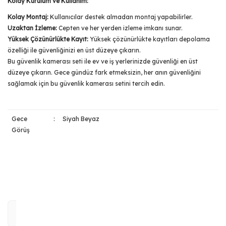
Kolay Kurulum ve Kullanım:
Kolay Montaj:
Kullanıcılar destek almadan montaj yapabilirler.
Uzaktan İzleme:
Cepten ve her yerden izleme imkanı sunar.
Yüksek Çözünürlükte Kayıt:
Yüksek çözünürlükte kayıtları depolama
özelliği ile güvenliğinizi en üst düzeye çıkarın.
Bu güvenlik kamerası seti ile ev ve iş yerlerinizde güvenliği en üst
düzeye çıkarın. Gece gündüz fark etmeksizin, her anın güvenliğini
sağlamak için bu güvenlik kamerası setini tercih edin.
Gece
:
Siyah Beyaz
Görüş
Bu ürünün fiyat bilgisi, resim, ürün açıklamalarında ve diğer
konularda yetersiz gördüğünüz noktaları öneri formunu
Bu ürüne ilk yorumu siz yapın!
kullanarak tarafımıza iletebilirsiniz.
Görüş ve önerileriniz için teşekkür ederiz.
Yorum Yaz