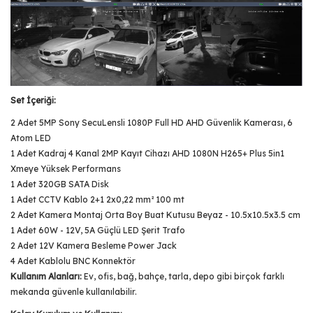
Set İçeriği:
2 Adet 5MP Sony SecuLensli 1080P Full HD AHD Güvenlik Kamerası, 6
Atom LED
1 Adet Kadraj 4 Kanal 2MP Kayıt Cihazı AHD 1080N H265+ Plus 5in1
Xmeye Yüksek Performans
1 Adet 320GB SATA Disk
1 Adet CCTV Kablo 2+1 2x0,22 mm² 100 mt
2 Adet Kamera Montaj Orta Boy Buat Kutusu Beyaz - 10.5x10.5x3.5 cm
1 Adet 60W - 12V, 5A Güçlü LED Şerit Trafo
2 Adet 12V Kamera Besleme Power Jack
4 Adet Kablolu BNC Konnektör
Kullanım Alanları:
Ev, ofis, bağ, bahçe, tarla, depo gibi birçok farklı
mekanda güvenle kullanılabilir.