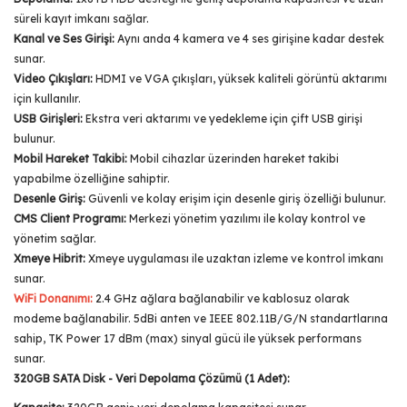
süreli kayıt imkanı sağlar.
Kanal ve Ses Girişi:
Aynı anda 4 kamera ve 4 ses girişine kadar destek
sunar.
Video Çıkışları:
HDMI ve VGA çıkışları, yüksek kaliteli görüntü aktarımı
için kullanılır.
USB Girişleri:
Ekstra veri aktarımı ve yedekleme için çift USB girişi
bulunur.
Mobil Hareket Takibi:
Mobil cihazlar üzerinden hareket takibi
yapabilme özelliğine sahiptir.
Desenle Giriş:
Güvenli ve kolay erişim için desenle giriş özelliği bulunur.
CMS Client Programı:
Merkezi yönetim yazılımı ile kolay kontrol ve
yönetim sağlar.
Xmeye Hibrit:
Xmeye uygulaması ile uzaktan izleme ve kontrol imkanı
sunar.
WiFi Donanımı:
2.4 GHz ağlara bağlanabilir ve kablosuz olarak
modeme bağlanabilir. 5dBi anten ve IEEE 802.11B/G/N standartlarına
sahip, TK Power 17 dBm (max) sinyal gücü ile yüksek performans
sunar.
320GB SATA Disk - Veri Depolama Çözümü (1 Adet):