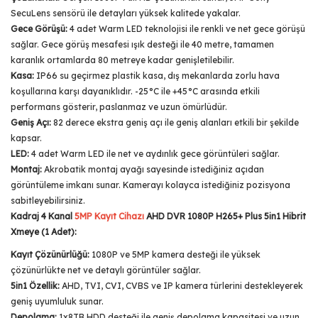
SecuLens sensörü ile detayları yüksek kalitede yakalar.
Gece Görüşü:
4 adet Warm LED teknolojisi ile renkli ve net gece görüşü
sağlar. Gece görüş mesafesi ışık desteği ile 40 metre, tamamen
karanlık ortamlarda 80 metreye kadar genişletilebilir.
Kasa:
IP66 su geçirmez plastik kasa, dış mekanlarda zorlu hava
koşullarına karşı dayanıklıdır. -25°C ile +45°C arasında etkili
performans gösterir, paslanmaz ve uzun ömürlüdür.
Geniş Açı:
82 derece ekstra geniş açı ile geniş alanları etkili bir şekilde
kapsar.
LED:
4 adet Warm LED ile net ve aydınlık gece görüntüleri sağlar.
Montaj:
Akrobatik montaj ayağı sayesinde istediğiniz açıdan
görüntüleme imkanı sunar. Kamerayı kolayca istediğiniz pozisyona
sabitleyebilirsiniz.
Kadraj 4 Kanal
5MP Kayıt Cihazı
AHD DVR 1080P H265+ Plus 5in1 Hibrit
Xmeye (1 Adet):
Kayıt Çözünürlüğü:
1080P ve 5MP kamera desteği ile yüksek
çözünürlükte net ve detaylı görüntüler sağlar.
5in1 Özellik:
AHD, TVI, CVI, CVBS ve IP kamera türlerini destekleyerek
geniş uyumluluk sunar.
Depolama:
1x8TB HDD desteği ile geniş depolama kapasitesi ve uzun