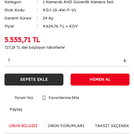
Kategori
1 Kameralı AHD Güvenlik Kamera Seti
Stok Kodu
KDJ-1S-4W-P-V1
Garanti Süresi
24 Ay
Fiyat
4.629,76 TL + KDV
5.555,71 TL
727,18 TL den başlayan taksitlerle!
SEPETE EKLE
HEMEN AL
Yorum Yaz
Paylaş
ÜRÜN BİLGİSİ
ÜRÜN YORUMLARI
TAKSİT SEÇENEKLE