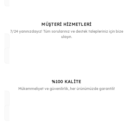
Ürün resmi kalitesiz, bozuk veya görüntülenemiyor.
Ürün açıklamasında eksik bilgiler bulunuyor.
MÜŞTERİ HİZMETLERİ
Ürün bilgilerinde hatalar bulunuyor.
7/24 yanınızdayız! Tüm sorularınız ve destek talepleriniz için bize
Ürün fiyatı diğer sitelerden daha pahalı.
ulaşın.
Bu ürüne benzer farklı alternatifler olmalı.
%100 KALİTE
Gönder
Mükemmeliyet ve güvenilirlik, her ürünümüzde garantili!