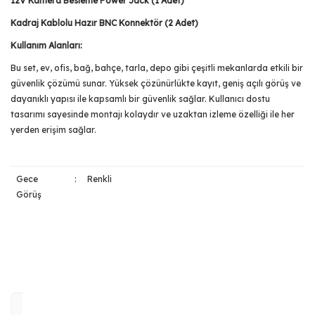
12V Kamera Besleme Power Jack (1 Adet)
Kadraj Kablolu Hazır BNC Konnektör (2 Adet)
Kullanım Alanları:
Bu set, ev, ofis, bağ, bahçe, tarla, depo gibi çeşitli mekanlarda etkili bir
güvenlik çözümü sunar. Yüksek çözünürlükte kayıt, geniş açılı görüş ve
dayanıklı yapısı ile kapsamlı bir güvenlik sağlar. Kullanıcı dostu
tasarımı sayesinde montajı kolaydır ve uzaktan izleme özelliği ile her
yerden erişim sağlar.
Gece
:
Renkli
Görüş
Bu ürünün fiyat bilgisi, resim, ürün açıklamalarında ve diğer
konularda yetersiz gördüğünüz noktaları öneri formunu
Bu ürüne ilk yorumu siz yapın!
kullanarak tarafımıza iletebilirsiniz.
Görüş ve önerileriniz için teşekkür ederiz.
Yorum Yaz