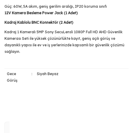
Güç: 60W, 5A akım, geniş gerilim aralığı, IP20 koruma sınıfı
12V Kamera Besleme Power Jack (1 Adet)
Kadraj Kablolu BNC Konnektör (2 Adet)
Kadraj 1 Kameralı 5MP Sony SecuLensli 1080P Full HD AHD Güvenlik
Kamerası Seti ile yüksek çözünürlükte kayıt, geniş açılı görüş ve
dayanıklı yapısı ile ev ve iş yerlerinizde kapsamlı bir güvenlik çözümü
sağlayın.
Gece
:
Siyah Beyaz
Görüş
Bu ürünün fiyat bilgisi, resim, ürün açıklamalarında ve diğer
konularda yetersiz gördüğünüz noktaları öneri formunu
Bu ürüne ilk yorumu siz yapın!
kullanarak tarafımıza iletebilirsiniz.
Görüş ve önerileriniz için teşekkür ederiz.
Yorum Yaz