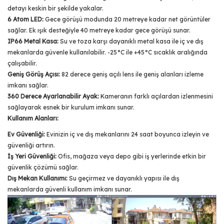
detayı keskin bir şekilde yakalar.
6 Atom LED:
Gece görüşü modunda 20 metreye kadar net görüntüler
sağlar. Ek ışık desteğiyle 40 metreye kadar gece görüşü sunar.
IP66 Metal Kasa:
Su ve toza karşı dayanıklı metal kasa ile iç ve dış
mekanlarda güvenle kullanılabilir. -25°C ile +45°C sıcaklık aralığında
çalışabilir.
Geniş Görüş Açısı:
82 derece geniş açılı lens ile geniş alanları izleme
imkanı sağlar.
360 Derece Ayarlanabilir Ayak:
Kameranın farklı açılardan izlenmesini
sağlayarak esnek bir kurulum imkanı sunar.
Kullanım Alanları:
Ev Güvenliği:
Evinizin iç ve dış mekanlarını 24 saat boyunca izleyin ve
güvenliği artırın.
İş Yeri Güvenliği:
Ofis, mağaza veya depo gibi iş yerlerinde etkin bir
güvenlik çözümü sağlar.
Dış Mekan Kullanımı:
Su geçirmez ve dayanıklı yapısı ile dış
mekanlarda güvenli kullanım imkanı sunar.