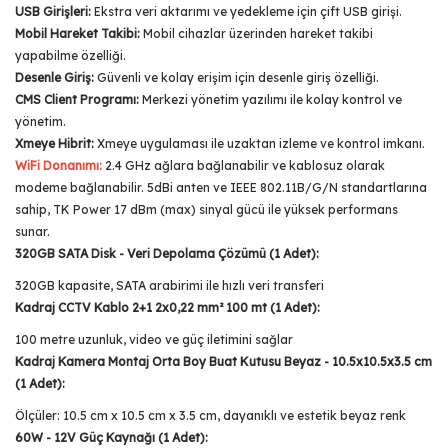
USB Girişleri:
Ekstra veri aktarımı ve yedekleme için çift USB girişi.
Mobil Hareket Takibi:
Mobil cihazlar üzerinden hareket takibi
yapabilme özelliği.
Desenle Giriş:
Güvenli ve kolay erişim için desenle giriş özelliği.
CMS Client Programı:
Merkezi yönetim yazılımı ile kolay kontrol ve
yönetim.
Xmeye Hibrit:
Xmeye uygulaması ile uzaktan izleme ve kontrol imkanı.
WiFi Donanımı:
2.4 GHz ağlara bağlanabilir ve kablosuz olarak
modeme bağlanabilir. 5dBi anten ve IEEE 802.11B/G/N standartlarına
sahip, TK Power 17 dBm (max) sinyal gücü ile yüksek performans
sunar.
320GB SATA Disk - Veri Depolama Çözümü (1 Adet):
320GB kapasite, SATA arabirimi ile hızlı veri transferi
Kadraj CCTV Kablo 2+1 2x0,22 mm² 100 mt (1 Adet):
100 metre uzunluk, video ve güç iletimini sağlar
Kadraj Kamera Montaj Orta Boy Buat Kutusu Beyaz - 10.5x10.5x3.5 cm
(1 Adet):
Ölçüler: 10.5 cm x 10.5 cm x 3.5 cm, dayanıklı ve estetik beyaz renk
60W - 12V Güç Kaynağı (1 Adet):