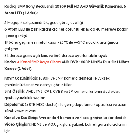
Kadraj 5MP Sony SecuLensli 1080P Full HD AHD Güvenlik Kamerası, 6
Atom LED (1 Adet):
5 Megapiksel çözünürlük, gece görüş özelliği
6 Atom LED ile zifiri karanlıkta net görüntü, ek ışıkla 40 metreye kadar
gece görüşü
IP66 su geçirmez metal kasa, -25°C ile +45°C sıcaklık aralığında
çalışma
82 derece geniş açılı lens ve 360 derece ayarlanabilir ayak
Kadraj
4 Kanal 5MP Kayıt Cihazı
AHD DVR 1080P H265+ Plus 5in1 Hibrit
Xmeye (1 Adet):
Kayıt Çözünürlüğü:
1080P ve 5MP kamera desteği ile yüksek
çözünürlükte net ve detaylı görüntüler.
5in1 Özellik:
AHD, TVI, CVI, CVBS ve IP kamera türlerini destekler,
geniş uyumluluk sağlar.
Depolama:
1x8TB HDD desteği ile geniş depolama kapasitesi ve uzun
süreli kayıt imkanı.
Kanal ve Ses Girişi:
Aynı anda 4 kamera ve 4 ses girişine kadar destek.
Video Çıkışları:
HDMI ve VGA çıkışları, yüksek kaliteli görüntü aktarımı
için.