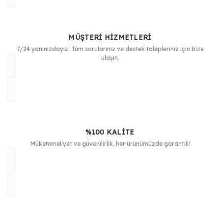
Ürün resmi kalitesiz, bozuk veya görüntülenemiyor.
Ürün açıklamasında eksik bilgiler bulunuyor.
MÜŞTERİ HİZMETLERİ
Ürün bilgilerinde hatalar bulunuyor.
7/24 yanınızdayız! Tüm sorularınız ve destek talepleriniz için bize
Ürün fiyatı diğer sitelerden daha pahalı.
ulaşın.
Bu ürüne benzer farklı alternatifler olmalı.
%100 KALİTE
Gönder
Mükemmeliyet ve güvenilirlik, her ürünümüzde garantili!