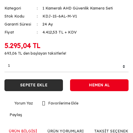
Kategori
1 Kameralı AHD Güvenlik Kamera Seti
Stok Kodu
KDJ-1S-6AL-M-V1
Garanti Süresi
24 Ay
Fiyat
4.412,53 TL + KDV
5.295,04 TL
693,06 TL den başlayan taksitlerle!
SEPETE EKLE
HEMEN AL
Yorum Yaz
Paylaş
ÜRÜN BİLGİSİ
ÜRÜN YORUMLARI
TAKSİT SEÇENEKLE