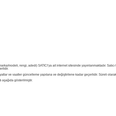
, marka/modeli, rengi, adedi) SATICI’ya ait internet sitesinde yayınlanmaktadır. Satıc
rlidir.
n fiyatlar ve vaatler güncelleme yapılana ve değiştirilene kadar geçerlidir. Süreli olara
 aşağıda gösterilmiştir.