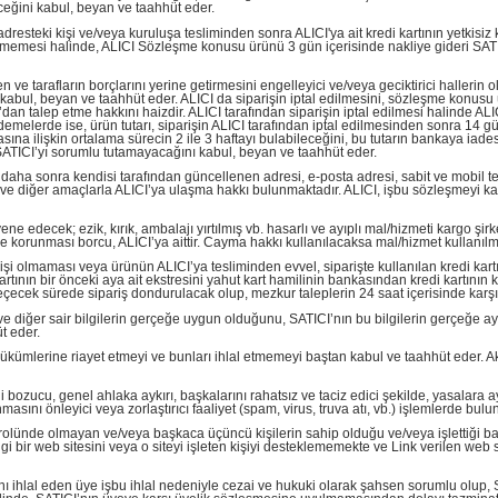
ğini kabul, beyan ve taahhüt eder.
dresteki kişi ve/veya kuruluşa tesliminden sonra ALICI'ya ait kredi kartının yetkis
enmemesi halinde, ALICI Sözleşme konusu ürünü 3 gün içerisinde nakliye gideri SATI
 ve tarafların borçlarını yerine getirmesini engelleyici ve/veya geciktirici halleri
kabul, beyan ve taahhüt eder. ALICI da siparişin iptal edilmesini, sözleşme konusu ü
 talep etme hakkını haizdir. ALICI tarafından siparişin iptal edilmesi halinde ALICI
demelerde ise, ürün tutarı, siparişin ALICI tarafından iptal edilmesinden sonra 14 gün
asına ilişkin ortalama sürecin 2 ile 3 haftayı bulabileceğini, bu tutarın bankaya i
n SATICI’yı sorumlu tutamayacağını kabul, beyan ve taahhüt eder.
 daha sonra kendisi tarafından güncellenen adresi, e-posta adresi, sabit ve mobil tele
m ve diğer amaçlarla ALICI’ya ulaşma hakkı bulunmaktadır. ALICI, işbu sözleşmeyi kab
edecek; ezik, kırık, ambalajı yırtılmış vb. hasarlı ve ayıplı mal/hizmeti kargo şir
 korunması borcu, ALICI’ya aittir. Cayma hakkı kullanılacaksa mal/hizmet kullanılma
kişi olmaması veya ürünün ALICI’ya tesliminden evvel, siparişte kullanılan kredi kartın
di kartının bir önceki aya ait ekstresini yahut kart hamilinin bankasından kredi kartını
geçecek sürede sipariş dondurulacak olup, mezkur taleplerin 24 saat içerisinde karşı
 ve diğer sair bilgilerin gerçeğe uygun olduğunu, SATICI’nın bu bilgilerin gerçeğe ayk
t eder.
at hükümlerine riayet etmeyi ve bunları ihlal etmemeyi baştan kabul ve taahhüt eder
ni bozucu, genel ahlaka aykırı, başkalarını rahatsız ve taciz edici şekilde, yasalara
sını önleyici veya zorlaştırıcı faaliyet (spam, virus, truva atı, vb.) işlemlerde bul
trolünde olmayan ve/veya başkaca üçüncü kişilerin sahip olduğu ve/veya işlettiği başk
 web sitesini veya o siteyi işleten kişiyi desteklememekte ve Link verilen web sites
 ihlal eden üye işbu ihlal nedeniyle cezai ve hukuki olarak şahsen sorumlu olup, SAT