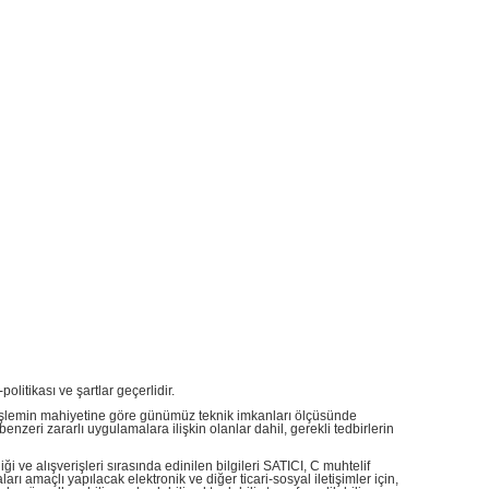
olitikası ve şartlar geçerlidir.
ve işlemin mahiyetine göre günümüz teknik imkanları ölçüsünde
enzeri zararlı uygulamalara ilişkin olanlar dahil, gerekli tedbirlerin
ği ve alışverişleri sırasında edinilen bilgileri SATICI, C muhtelif
rı amaçlı yapılacak elektronik ve diğer ticari-sosyal iletişimler için,