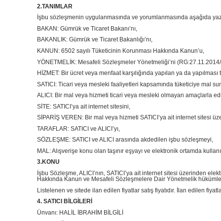
2.TANIMLAR
İşbu sözleşmenin uygulanmasında ve yorumlanmasında aşağıda yazılı te
BAKAN: Gümrük ve Ticaret Bakanı’nı,
BAKANLIK: Gümrük ve Ticaret Bakanlığı’nı,
KANUN: 6502 sayılı Tüketicinin Korunması Hakkında Kanun’u,
YÖNETMELİK: Mesafeli Sözleşmeler Yönetmeliği’ni (RG:27.11.2014
HİZMET: Bir ücret veya menfaat karşılığında yapılan ya da yapılması t
SATICI: Ticari veya mesleki faaliyetleri kapsamında tüketiciye mal 
ALICI: Bir mal veya hizmeti ticari veya mesleki olmayan amaçlarla edi
SİTE: SATICI’ya ait internet sitesini,
SİPARİŞ VEREN: Bir mal veya hizmeti SATICI’ya ait internet sitesi üze
TARAFLAR: SATICI ve ALICI’yı,
SÖZLEŞME: SATICI ve ALICI arasında akdedilen işbu sözleşmeyi,
MAL: Alışverişe konu olan taşınır eşyayı ve elektronik ortamda kullan
3.KONU
İşbu Sözleşme, ALICI’nın, SATICI’ya ait internet sitesi üzerinden elektro
Hakkında Kanun ve Mesafeli Sözleşmelere Dair Yönetmelik hükümleri 
Listelenen ve sitede ilan edilen fiyatlar satış fiyatıdır. İlan edilen fiy
4. SATICI BİLGİLERİ
Ünvanı: HALİL İBRAHİM BİLGİLİ