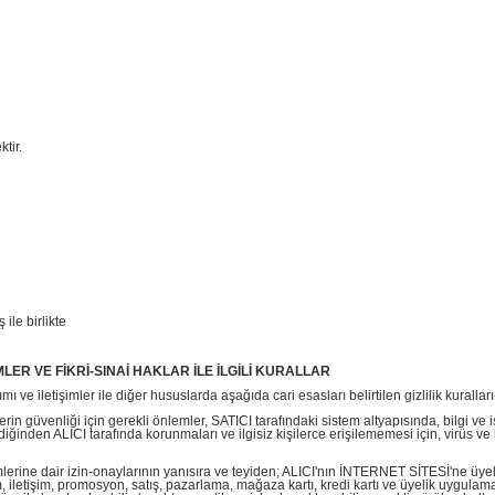
tir.
 ile birlikte
İMLER VE FİKRİ-SINAİ HAKLAR İLE İLGİLİ KURALLAR
ve iletişimler ile diğer hususlarda aşağıda cari esasları belirtilen gizlilik kuralları-p
erin güvenliği için gerekli önlemler, SATICI tarafındaki sistem altyapısında, bilgi 
iğinden ALICI tarafında korunmaları ve ilgisiz kişilerce erişilememesi için, virüs ve b
tişimlerine dair izin-onaylarının yanısıra ve teyiden; ALICI'nın İNTERNET SİTESİ'ne üyeli
 iletişim, promosyon, satış, pazarlama, mağaza kartı, kredi kartı ve üyelik uygulamala