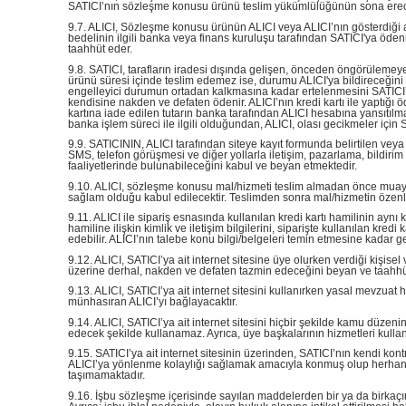
SATICI’nın sözleşme konusu ürünü teslim yükümlülüğünün sona erece
9.7. ALICI, Sözleşme konusu ürünün ALICI veya ALICI’nın gösterdiği a
bedelinin ilgili banka veya finans kuruluşu tarafından SATICI'ya öd
taahhüt eder.
9.8. SATICI, tarafların iradesi dışında gelişen, önceden öngörülemeyen
ürünü süresi içinde teslim edemez ise, durumu ALICI'ya bildireceğini 
engelleyici durumun ortadan kalkmasına kadar ertelenmesini SATICI’dan
kendisine nakden ve defaten ödenir. ALICI’nın kredi kartı ile yaptığı ö
kartına iade edilen tutarın banka tarafından ALICI hesabına yansıtılm
banka işlem süreci ile ilgili olduğundan, ALICI, olası gecikmeler içi
9.9. SATICININ, ALICI tarafından siteye kayıt formunda belirtilen veya
SMS, telefon görüşmesi ve diğer yollarla iletişim, pazarlama, bildiri
faaliyetlerinde bulunabileceğini kabul ve beyan etmektedir.
9.10. ALICI, sözleşme konusu mal/hizmeti teslim almadan önce muayene 
sağlam olduğu kabul edilecektir. Teslimden sonra mal/hizmetin özenle
9.11. ALICI ile sipariş esnasında kullanılan kredi kartı hamilinin aynı 
hamiline ilişkin kimlik ve iletişim bilgilerini, siparişte kullanılan kre
edebilir. ALICI’nın talebe konu bilgi/belgeleri temin etmesine kadar 
9.12. ALICI, SATICI’ya ait internet sitesine üye olurken verdiği kişisel
üzerine derhal, nakden ve defaten tazmin edeceğini beyan ve taahhü
9.13. ALICI, SATICI’ya ait internet sitesini kullanırken yasal mevzu
münhasıran ALICI’yı bağlayacaktır.
9.14. ALICI, SATICI’ya ait internet sitesini hiçbir şekilde kamu düzeni
edecek şekilde kullanamaz. Ayrıca, üye başkalarının hizmetleri kullanma
9.15. SATICI’ya ait internet sitesinin üzerinden, SATICI’nın kendi kon
ALICI’ya yönlenme kolaylığı sağlamak amacıyla konmuş olup herhangi bir
taşımamaktadır.
9.16. İşbu sözleşme içerisinde sayılan maddelerden bir ya da birkaçını