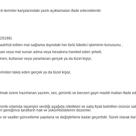
rimler karşılarındaki yazılı açıklamaları ifade edeceklerdir.
/29188)
aahhüt edilen mal sağlama dışındaki her türlü tüketici işleminin konusunu ,
sunan veya mal sunan adına veya hesabına hareket eden şirketi,
nen, kullanan veya yararlanan gerçek ya da tüzel kişiyi,
rinden talep eden gerçek ya da tüzel kişiyi,
ılmak üzere hazırlanan yazılım, ses, görüntü ve benzeri gayri maddi malları ifade ed
nik ortamda siparişini verdiği aşağıda nitelikleri ve satış fiyatı belirtilen ürünün sat
gereğince tarafların hak ve yükümlülüklerini düzenler.
atlar ve vaatler güncelleme yapılana ve değiştirilene kadar geçerlidir. Süreli olarak ila