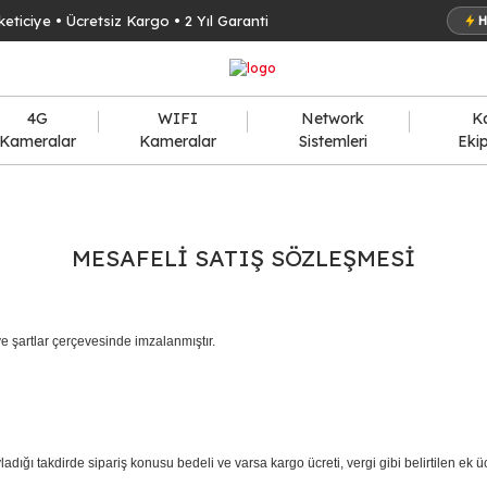
keticiye • Ücretsiz Kargo • 2 Yıl Garanti
H
4G
WIFI
Network
K
Kameralar
Kameralar
Sistemleri
Eki
MESAFELI SATIŞ SÖZLEŞMESI
e şartlar çerçevesinde imzalanmıştır.
dığı takdirde sipariş konusu bedeli ve varsa kargo ücreti, vergi gibi belirtilen ek