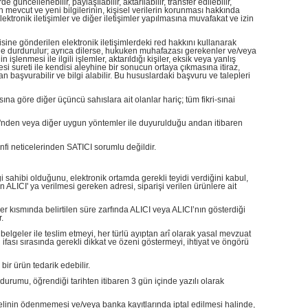
güncellenebilir, paylaşılabilir, aktarılabilir, transfer edilebilir,
an mevcut ve yeni bilgilerinin, kişisel verilerin korunması hakkında
tronik iletişimler ve diğer iletişimler yapılmasına muvafakat ve izin
sine gönderilen elektronik iletişimlerdeki red hakkını kullanarak
içinde durdurulur; ayrıca dilerse, hukuken muhafazası gerekenler ve/veya
işlenmesi ile ilgili işlemler, aktarıldığı kişiler, eksik veya yanlış
mesi sureti ile kendisi aleyhine bir sonucun ortaya çıkmasına itiraz,
 başvurabilir ve bilgi alabilir. Bu hususlardaki başvuru ve talepleri
a göre diğer üçüncü sahıslara ait olanlar hariç; tüm fikri-sınai
Sİ'nden veya diğer uygun yöntemler ile duyurulduğu andan itibaren
menfi neticelerinden SATICI sorumlu değildir.
lgi sahibi olduğunu, elektronik ortamda gerekli teyidi verdiğini kabul,
ALICI' ya verilmesi gereken adresi, siparişi verilen ürünlere ait
er kısmında belirtilen süre zarfında ALICI veya ALICI’nın gösterdiği
.
 belgeler ile teslim etmeyi, her türlü ayıptan arî olarak yasal mevzuat
 ifası sırasında gerekli dikkat ve özeni göstermeyi, ihtiyat ve öngörü
ir ürün tedarik edebilir.
rumu, öğrendiği tarihten itibaren 3 gün içinde yazılı olarak
elinin ödenmemesi ve/veya banka kayıtlarında iptal edilmesi halinde,