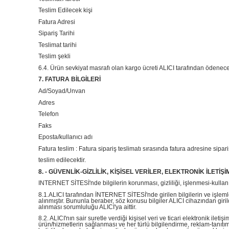
Teslim Edilecek kişi
Fatura Adresi
Sipariş Tarihi
Teslimat tarihi
Teslim şekli
6.4. Ürün sevkiyat masrafı olan kargo ücreti ALICI tarafından ödenecek
7. FATURA BİLGİLERİ
Ad/Soyad/Unvan
Adres
Telefon
Faks
Eposta/kullanıcı adı
Fatura teslim : Fatura sipariş teslimatı sırasında fatura adresine sipariş
teslim edilecektir.
8. - GÜVENLİK-GİZLİLİK, KİŞİSEL VERİLER, ELEKTRONİK İLETİŞ
INTERNET SİTESİ'nde bilgilerin korunması, gizliliği, işlenmesi-kullanımı 
8.1.ALICI tarafından İNTERNET SİTESİ'nde girilen bilgilerin ve işleml
alınmıştır. Bununla beraber, söz konusu bilgiler ALICI cihazından girild
alınması sorumluluğu ALICI'ya aittir.
8.2. ALICI'nın sair suretle verdiği kişisel veri ve ticari elektronik ile
ürün/hizmetlerin sağlanması ve her türlü bilgilendirme, reklam-tanıtım,