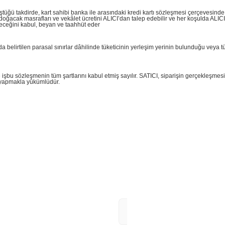
üştüğü takdirde, kart sahibi banka ile arasındaki kredi kartı sözleşmesi çerçevesin
; doğacak masrafları ve vekâlet ücretini ALICI’dan talep edebilir ve her koşulda AL
yeceğini kabul, beyan ve taahhüt eder
elirtilen parasal sınırlar dâhilinde tüketicinin yerleşim yerinin bulunduğu veya tük
e işbu sözleşmenin tüm şartlarını kabul etmiş sayılır. SATICI, siparişin gerçekleşm
i yapmakla yükümlüdür.