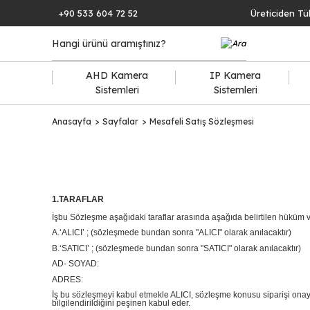
+90 533 604 72 52
Üreticiden Tü
AHD Kamera
IP Kamera
Sistemleri
Sistemleri
Anasayfa
Sayfalar
Mesafeli Satış Sözleşmesi
1.TARAFLAR
İşbu Sözleşme aşağıdaki taraflar arasında aşağıda belirtilen hüküm v
A.‘ALICI’ ; (sözleşmede bundan sonra "ALICI" olarak anılacaktır)
B.‘SATICI’ ; (sözleşmede bundan sonra "SATICI" olarak anılacaktır)
AD- SOYAD:
ADRES:
İş bu sözleşmeyi kabul etmekle ALICI, sözleşme konusu siparişi onayla
bilgilendirildiğini peşinen kabul eder.