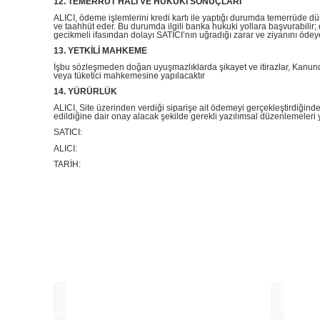
12. TEMERRÜT HALİ VE HUKUKİ SONUÇLARI
ALICI, ödeme işlemlerini kredi kartı ile yaptığı durumda temerrüde d
ve taahhüt eder. Bu durumda ilgili banka hukuki yollara başvurabilir
gecikmeli ifasından dolayı SATICI’nın uğradığı zarar ve ziyanını öde
13. YETKİLİ MAHKEME
İşbu sözleşmeden doğan uyuşmazlıklarda şikayet ve itirazlar, Kanunda b
veya tüketici mahkemesine yapılacaktır
14. YÜRÜRLÜK
ALICI, Site üzerinden verdiği siparişe ait ödemeyi gerçekleştirdiğind
edildiğine dair onay alacak şekilde gerekli yazılımsal düzenlemeler
SATICI:
ALICI:
TARİH: