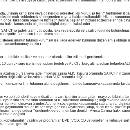
i halinde, SATICI’nın üyeye karşı üyelik sözleşmesine uyulmamasından dolayı tazminat
a, ürünün kendisine veya gösterdiği adresteki kişi/kuruluşa teslim tarihinden itibar
meksizin malı reddederek sözleşmeden cayma hakkını kullanabilir. Hizmet sunumuna
den önce, tüketicinin onayı ile hizmetin ifasına başlanan hizmet sözleşmelerinde 
yma hakkı konusunda bilgilendirildiğini peşinen kabul eder.
e SATICI' ya iadeli taahhütlü posta, faks veya eposta ile yazılı bildirimde bulun
ı şarttır. Bu hakkın kullanılması halinde,
mek istenen ürünün faturası kurumsal ise, iade ederken kurumun düzenlemiş olduğu iad
rde tamamlanamayacaktır.)
ı ile birlikte eksiksiz ve hasarsız olarak teslim edilmesi gerekmektedir.
 10 günlük süre içerisinde toplam bedeli ve ALICI’yı borç altına sokan belgeleri AL
r azalma olursa veya iade imkânsızlaşırsa ALICI kusuru oranında SATICI’ nın zara
en değişiklik ve bozulmalardan ALICI sorumlu değildir.
n kampanya limit tutarının altına düşülmesi halinde kampanya kapsamında faydalanıl
nan ve geri gönderilmeye müsait olmayan, iç giyim alt parçaları, mayo ve bikini altl
LICI’ya teslim edilmesinin ardından ALICI tarafından ambalajı açıldığı takdirde iade
ası mümkün olmayan ürünler, Abonelik sözleşmesi kapsamında sağlananlar dışında, ga
n gayrimaddi mallar, ile ses veya görüntü kayıtlarının, kitap, dijital içerik, yazılı
 olması halinde iadesi Yönetmelik gereği mümkün değildir. Ayrıca Cayma hakkı süres
 mümkün değildir.
ap, kopyalanabilir yazılım ve programlar, DVD, VCD, CD ve kasetler ile kırtasiye sarf 
olmaları gerekir.