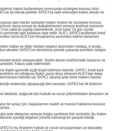
iz kişilerce haksız kullanılması sonucunda sözleşme konusu ürün
CI’ya ait olacak şekilde SATICI’ya iade edeceğini kabul, beyan ve
n oluşması gibi mücbir sebepler halleri nedeni ile sözleşme konusu
rünün varsa emsali ile değiştirilmesini ve/veya teslimat süresinin
’nın nakit ile yaptığı ödemelerde, ürün tutarı 14 gün içinde
 içerisinde ilgili bankaya iade edilir. ALICI, SATICI tarafından kredi
adesinden sonra ALICI’nın hesaplarına yansıması halinin tamamen
fon hatları ve diğer iletişim bilgileri üzerinden mektup, e-posta,
ul etmekle SATICI’nın kendisine yönelik yukarıda belirtilen iletişim
ketinden teslim almayacaktır. Teslim alınan mal/hizmetin hasarsız ve
malıdır. Fatura iade edilmelidir.
a ilişkin güvenlik açığı tespit edilmesi halinde, SATICI, kredi kartı
n kendisine ait olduğuna ilişkin yazıyı ibraz etmesini ALICI’dan talep
lanmaması halinde ise SATICI, siparişi iptal etme hakkını haizdir.
ırılığı nedeniyle uğrayacağı tüm zararları, SATICI’nın ilk bildirimi
. Aksi takdirde, doğacak tüm hukuki ve cezai yükümlülükler tamamen ve
 aykırı bir amaç için, başkalarının maddi ve manevi haklarına tecavüz
unamaz.
a web sitelerine ve/veya başka içeriklere link verilebilir. Bu linkler
inin içerdiği bilgilere yönelik herhangi bir garanti niteliği
ICI’yı bu ihlallerin hukuki ve cezai sonuçlarından ari tutacaktır.