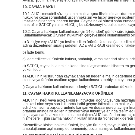
Ayrıca; işbu ihlal nedeniyle, olayın hukuk alanına intikal ettirilmes
10. CAYMA HAKKI
10.1. ALICI; mesafeli sözleşmenin mal satışına ilişkin olması durumund
hukuki ve cezai sorumluluk üstlenmeksizin ve hiçbir gerekçe göster
imzalandığı tarihten itibaren başlar. Cayma hakkı süresi sona erme
masraflar SATICI’ ya aittir. ALICI, iş bu sözleşmeyi kabul etmekle, ca
10.2. Cayma hakkının kullanılması için 14 (ondört) günlük süre içind
Kullanılamayacak Ürünler" hükümleri çerçevesinde kullanılmamış olmas
a) 3. kişiye veya ALICI’ ya teslim edilen ürünün faturası, (İade edil
adına düzenlenen sipariş iadeleri İADE FATURASI kesilmediği takdi
b) İade formu,
c) İade edilecek ürünlerin kutusu, ambalajı, varsa standart aksesuarlar
d) SATICI, cayma bildiriminin kendisine ulaşmasından itibaren en geç
yükümlüdür.
e) ALICI’ nın kusurundan kaynaklanan bir nedenle malın değerinde bi
malın veya ürünün usulüne uygun kullanılması sebebiyle meydana gel
f) Cayma hakkının kullanılması nedeniyle SATICI tarafından düzenlene
11. CAYMA HAKKI KULLANILAMAYACAK ÜRÜNLER
ALICI’nın isteği veya açıkça kişisel ihtiyaçları doğrultusunda hazırla
tehlikesi olan veya son kullanma tarihi geçme ihtimali olan mallar, A
edildikten sonra başka ürünlerle karışan ve doğası gereği ayrıştırılm
ortamda anında ifa edilen hizmetler veya tüketiciye anında teslim edile
bilgisayar sarf malzemelerinin, ambalajının ALICI tarafından açılmış
hizmetlere ilişkin cayma hakkının kullanılması da Yönetmelik gereği
Kozmetik ve kişisel bakım ürünleri, iç giyim ürünleri, mayo, bikini, kit
ambalajlarının açılmamış, denenmemiş, bozulmamış ve kullanılmamış 