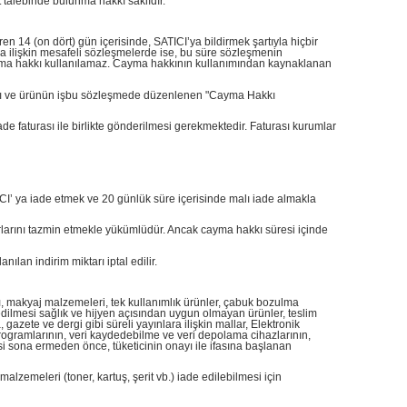
 talebinde bulunma hakkı saklıdır.
en 14 (on dört) gün içerisinde, SATICI’ya bildirmek şartıyla hiçbir
 ilişkin mesafeli sözleşmelerde ise, bu süre sözleşmenin
cayma hakkı kullanılamaz. Cayma hakkının kullanımından kaynaklanan
ulması ve ürünün işbu sözleşmede düzenlenen "Cayma Hakkı
e faturası ile birlikte gönderilmesi gerekmektedir. Faturası kurumlar
ICI’ ya iade etmek ve 20 günlük süre içerisinde malı iade almakla
rlarını tazmin etmekle yükümlüdür. Ancak cayma hakkı süresi içinde
an indirim miktarı iptal edilir.
arı, makyaj malzemeleri, tek kullanımlık ürünler, çabuk bozulma
 edilmesi sağlık ve hijyen açısından uygun olmayan ürünler, teslim
zete ve dergi gibi süreli yayınlara ilişkin mallar, Elektronik
m programlarının, veri kaydedebilme ve veri depolama cihazlarının,
i sona ermeden önce, tüketicinin onayı ile ifasına başlanan
malzemeleri (toner, kartuş, şerit vb.) iade edilebilmesi için