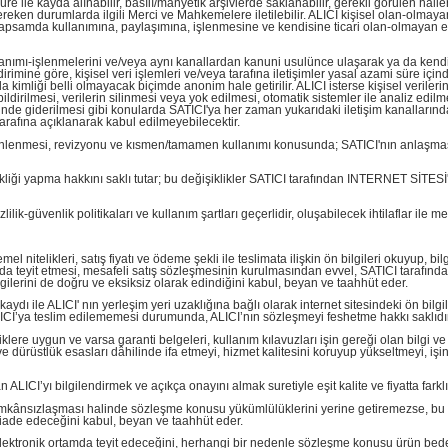
 ile kayda alınabilir, basılı/manyetik arşivlerde saklanabilir, gerekli görülen hallerde 
 gereken durumlarda ilgili Merci ve Mahkemelere iletilebilir. ALICI kişisel olan-olmay
apsamda kullanımına, paylaşımına, işlenmesine ve kendisine ticari olan-olmayan elek
ullanımı-işlenmelerini ve/veya aynı kanallardan kanuni usulünce ulaşarak ya da kendi
ildirimine göre, kişisel veri işlemleri ve/veya tarafına iletişimler yasal azami süre 
 kimliği belli olmayacak biçimde anonim hale getirilir. ALICI isterse kişisel verilerinin 
 bildirilmesi, verilerin silinmesi veya yok edilmesi, otomatik sistemler ile analiz edil
nde giderilmesi gibi konularda SATICI'ya her zaman yukarıdaki iletişim kanallarından
tarafına açıklanarak kabul edilmeyebilecektir.
üzenlenmesi, revizyonu ve kısmen/tamamen kullanımı konusunda; SATICI'nın anlaşmasın
şikliği yapma hakkını saklı tutar; bu değişiklikler SATICI tarafından INTERNET SİTE
lik-güvenlik politikaları ve kullanım şartları geçerlidir, oluşabilecek ihtilaflar ile 
l nitelikleri, satış fiyatı ve ödeme şekli ile teslimata ilişkin ön bilgileri okuyup, bi
a teyit etmesi, mesafeli satış sözleşmesinin kurulmasından evvel, SATICI tarafından 
bilgilerini de doğru ve eksiksiz olarak edindiğini kabul, beyan ve taahhüt eder.
ı ile ALICI' nın yerleşim yeri uzaklığına bağlı olarak internet sitesindeki ön bilgil
ALICI’ya teslim edilememesi durumunda, ALICI’nın sözleşmeyi feshetme hakkı saklıdır
klere uygun ve varsa garanti belgeleri, kullanım kılavuzları işin gereği olan bilgi ve
 dürüstlük esasları dâhilinde ifa etmeyi, hizmet kalitesini koruyup yükseltmeyi, işin
I’yı bilgilendirmek ve açıkça onayını almak suretiyle eşit kalite ve fiyatta farklı b
 imkânsızlaşması halinde sözleşme konusu yükümlülüklerini yerine getiremezse, bu du
a iade edeceğini kabul, beyan ve taahhüt eder.
elektronik ortamda teyit edeceğini, herhangi bir nedenle sözleşme konusu ürün bed