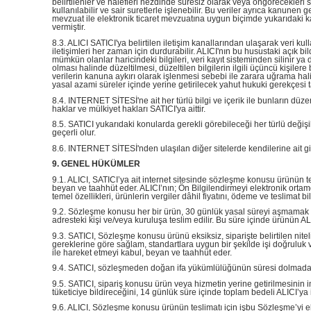
belirtilenler ve halefleri nezdinde süresiz olarak veya öngörecekleri süre
kullanılabilir ve sair suretlerle işlenebilir. Bu veriler ayrıca kanunen
mevzuat ile elektronik ticaret mevzuatına uygun biçimde yukarıdaki k
vermiştir.
8.3. ALICI SATICI'ya belirtilen iletişim kanallarından ulaşarak veri k
iletişimleri her zaman için durdurabilir. ALICI'nın bu husustaki açık b
mümkün olanlar haricindeki bilgileri, veri kayıt sisteminden silinir ya da
olması halinde düzeltilmesi, düzeltilen bilgilerin ilgili üçüncü kişilere
verilerin kanuna aykırı olarak işlenmesi sebebi ile zarara uğrama hali
yasal azami süreler içinde yerine getirilecek yahut hukuki gerekçesi 
8.4. INTERNET SİTESİ'ne ait her türlü bilgi ve içerik ile bunların d
haklar ve mülkiyet hakları SATICI'ya aittir.
8.5. SATICI yukarıdaki konularda gerekli görebileceği her türlü deği
geçerli olur.
8.6. INTERNET SİTESİ'nden ulaşılan diğer sitelerde kendilerine ait gizli
9. GENEL HÜKÜMLER
9.1. ALICI, SATICI’ya ait internet sitesinde sözleşme konusu ürünün teme
beyan ve taahhüt eder. ALICI’nın; Ön Bilgilendirmeyi elektronik ortamd
temel özellikleri, ürünlerin vergiler dâhil fiyatını, ödeme ve teslimat 
9.2. Sözleşme konusu her bir ürün, 30 günlük yasal süreyi aşmamak kayd
adresteki kişi ve/veya kuruluşa teslim edilir. Bu süre içinde ürünün 
9.3. SATICI, Sözleşme konusu ürünü eksiksiz, siparişte belirtilen niteli
gereklerine göre sağlam, standartlara uygun bir şekilde işi doğruluk ve
ile hareket etmeyi kabul, beyan ve taahhüt eder.
9.4. SATICI, sözleşmeden doğan ifa yükümlülüğünün süresi dolmadan ALIC
9.5. SATICI, sipariş konusu ürün veya hizmetin yerine getirilmesinin
tüketiciye bildireceğini, 14 günlük süre içinde toplam bedeli ALICI’y
9.6. ALICI, Sözleşme konusu ürünün teslimatı için işbu Sözleşme’yi 