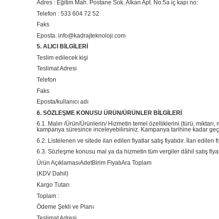
Adres : Eğitim Mah. Postane Sok. Alkan Apt. No:5a iç kapı no:
Telefon : 533 604 72 52
Faks
Eposta: info@kadrajteknoloji.com
5. ALICI BİLGİLERİ
Teslim edilecek kişi
Teslimat Adresi
Telefon
Faks
Eposta/kullanıcı adı
6. SÖZLEŞME KONUSU ÜRÜN/ÜRÜNLER BİLGİLERİ
6.1. Malın /Ürün/Ürünlerin/ Hizmetin temel özelliklerini (türü, miktarı
kampanya süresince inceleyebilirsiniz. Kampanya tarihine kadar geçe
6.2. Listelenen ve sitede ilan edilen fiyatlar satış fiyatıdır. İlan edile
6.3. Sözleşme konusu mal ya da hizmetin tüm vergiler dâhil satış fiyatı
Ürün AçıklamasıAdetBirim FiyatıAra Toplam
(KDV Dahil)
Kargo Tutarı
Toplam :
Ödeme Şekli ve Planı
Teslimat Adresi