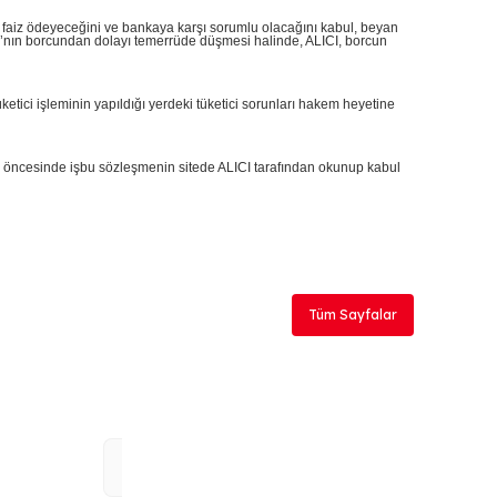
de faiz ödeyeceğini ve bankaya karşı sorumlu olacağını kabul, beyan
ICI’nın borcundan dolayı temerrüde düşmesi halinde, ALICI, borcun
etici işleminin yapıldığı yerdeki tüketici sorunları hakem heyetine
esi öncesinde işbu sözleşmenin sitede ALICI tarafından okunup kabul
Tüm Sayfalar