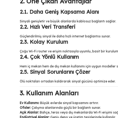
2. Öne Çıkan Avantajlar
2.1. Daha Geniş Kapsama Alanı
Sinyali genişletir ve büyük alanlarda kablosuz bağlantı sağlar.
2.2. Hızlı Veri Transferi
Güçlendirilmiş sinyal ile daha hızlı internet bağlantısı sunar.
2.3. Kolay Kurulum
Çoğu Wi-Fi router ve erişim noktasıyla uyumlu, basit bir kurulum
2.4. Çok Yönlü Kullanım
Hem iç mekan hem de dış mekan kullanımı için uygun modeller s
2.5. Sinyal Sorunlarını Çözer
Ölü noktaları ortadan kaldırarak sinyal gücünü optimize eder.
3. Kullanım Alanları
Ev Kullanımı:
Büyük evlerde sinyal kapsamını artırır.
Ofisler:
Çalışma alanlarında güçlü bir bağlantı sunar.
Açık Alanlar:
Bahçe, teras veya dış mekanlarda Wi-Fi erişimi sağ
Endüstriyel Alanlar:
Geniş depo ve üretim tesislerinde kullanılır.