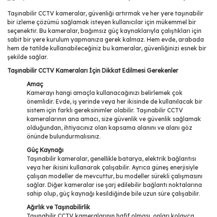
Taşınabilir CCTV kameralar, güvenliği artırmak ve her yere taşınabilir
bir izleme çözümü sağlamak isteyen kullanıcılar için mükemmel bir
seçenektir. Bu kameralar, bağımsız güç kaynaklarıyla çalıştıkları için
sabit bir yere kurulum yapmanıza gerek kalmaz. Hem evde, arabada
hem de tatilde kullanabileceğiniz bu kameralar, güvenliğinizi esnek bir
şekilde sağlar.
Taşınabilir CCTV Kameraları İçin Dikkat Edilmesi Gerekenler
Amaç
Kamerayı hangi amaçla kullanacağınızı belirlemek çok
önemlidir. Evde, iş yerinde veya her ikisinde de kullanılacak bir
sistem için farklı gereksinimler olabilir. Taşınabilir CCTV
kameralarının ana amacı, size güvenlik ve güvenlik sağlamak
olduğundan, ihtiyacınız olan kapsama alanını ve alanı göz
önünde bulundurmalısınız.
Güç Kaynağı
Taşınabilir kameralar, genellikle batarya, elektrik bağlantısı
veya her ikisini kullanarak çalışabilir. Ayrıca güneş enerjisiyle
çalışan modeller de mevcuttur, bu modeller sürekli çalışmasını
sağlar. Diğer kameralar ise şarj edilebilir bağlantı noktalarına
sahip olup, güç kaynağı kesildiğinde bile uzun süre çalışabilir.
Ağırlık ve Taşınabilirlik
Taşınabilir CCTV kameralarının hafif olması, onları kolayca