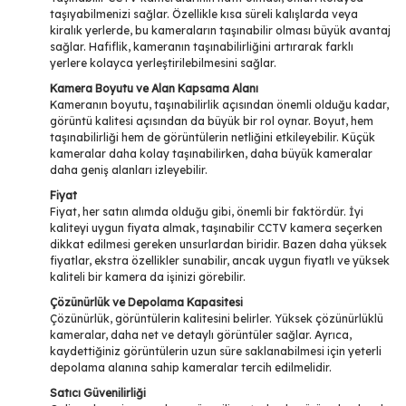
taşıyabilmenizi sağlar. Özellikle kısa süreli kalışlarda veya
kiralık yerlerde, bu kameraların taşınabilir olması büyük avantaj
sağlar. Hafiflik, kameranın taşınabilirliğini artırarak farklı
yerlere kolayca yerleştirilebilmesini sağlar.
Kamera Boyutu ve Alan Kapsama Alanı
Kameranın boyutu, taşınabilirlik açısından önemli olduğu kadar,
görüntü kalitesi açısından da büyük bir rol oynar. Boyut, hem
taşınabilirliği hem de görüntülerin netliğini etkileyebilir. Küçük
kameralar daha kolay taşınabilirken, daha büyük kameralar
daha geniş alanları izleyebilir.
Fiyat
Fiyat, her satın alımda olduğu gibi, önemli bir faktördür. İyi
kaliteyi uygun fiyata almak, taşınabilir CCTV kamera seçerken
dikkat edilmesi gereken unsurlardan biridir. Bazen daha yüksek
fiyatlar, ekstra özellikler sunabilir, ancak uygun fiyatlı ve yüksek
kaliteli bir kamera da işinizi görebilir.
Çözünürlük ve Depolama Kapasitesi
Çözünürlük, görüntülerin kalitesini belirler. Yüksek çözünürlüklü
kameralar, daha net ve detaylı görüntüler sağlar. Ayrıca,
kaydettiğiniz görüntülerin uzun süre saklanabilmesi için yeterli
depolama alanına sahip kameralar tercih edilmelidir.
Satıcı Güvenilirliği