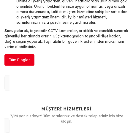
Online alışveriş yaparken, güvenilir satıcılardan ürün almak çok
önemlidir. Ürünün beklentilerinize uygun olmaması veya arızalı
olması durumunda, kaliteli müşteri hizmetine sahip bir satıcıdan
alışveriş yapmanız önemlidir. İyi bir müşteri hizmeti,
sorunlarınızın hızla çözülmesine yardımcı olur.
Sonuç olarak
, taşınabilir CCTV kameralar, pratiklik ve esneklik sunarak
güvenliği her alanda artırır. Güç kaynağından taşınabilirliğe kadar,
doğru seçim yaparak, taşınabilir bir güvenlik sisteminden maksimum
verim alabilirsiniz.
Tüm Bloglar
MÜŞTERİ HİZMETLERİ
7/24 yanınızdayız! Tüm sorularınız ve destek talepleriniz için bize
ulaşın.