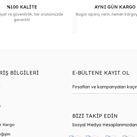
%100 KALİTE
AYNI GÜN KARGO
et ve güvenilirlik, her ürünümüzde
Bugün sipariş verin, hemen kargoya
garantili!
RİŞ BİLGİLERİ
E-BÜLTENE KAYIT OL
k
m
BİZİ TAKİP EDİN
e Kargo
Sosyal Medya Hesaplarımızdan Bi
ğişim