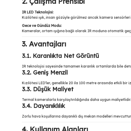
2. Çalışma Prensibi
IR LED Teknolojisi:
Kızılötesi ışık, insan gözüyle görülmez ancak kamera sensörleri t
Gece ve Gündüz Modu:
Kameralar, ortam ışığına bağlı olarak IR moduna otomatik geç
3. Avantajları
3.1. Karanlıkta Net Görüntü
IR teknolojisi sayesinde tamamen karanlık ortamlarda bile deta
3.2. Geniş Menzil
Kızılötesi LED'ler, genellikle 20 ila 100 metre arasında etkili bir 
3.3. Düşük Maliyet
Termal kameralarla karşılaştırıldığında daha uygun maliyetlidir
3.4. Dayanıklılık
Zorlu hava koşullarına dayanıklı dış mekan modelleri mevcuttur
4. Kullanım Alanları