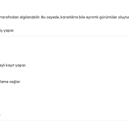
arafından algılanabilir. Bu sayede, karanlıkta bile ayrıntılı görüntüler oluştur
iş yapar.
ylı kayıt yapar.
izleme sağlar.
.
.