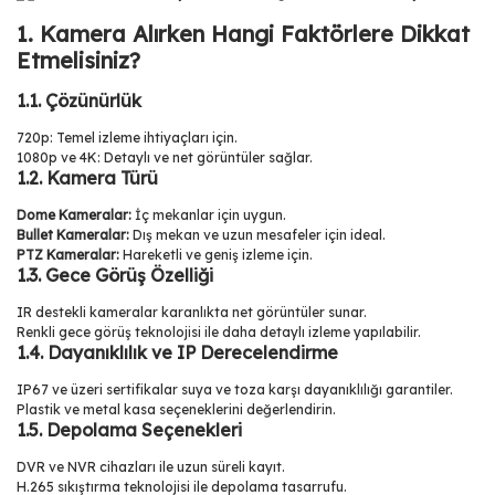
1. Kamera Alırken Hangi Faktörlere Dikkat
Etmelisiniz?
1.1. Çözünürlük
720p: Temel izleme ihtiyaçları için.
1080p ve 4K: Detaylı ve net görüntüler sağlar.
1.2. Kamera Türü
Dome Kameralar:
İç mekanlar için uygun.
Bullet Kameralar:
Dış mekan ve uzun mesafeler için ideal.
PTZ Kameralar:
Hareketli ve geniş izleme için.
1.3. Gece Görüş Özelliği
IR destekli kameralar karanlıkta net görüntüler sunar.
Renkli gece görüş teknolojisi ile daha detaylı izleme yapılabilir.
1.4. Dayanıklılık ve IP Derecelendirme
IP67 ve üzeri sertifikalar suya ve toza karşı dayanıklılığı garantiler.
Plastik ve metal kasa seçeneklerini değerlendirin.
1.5. Depolama Seçenekleri
DVR ve NVR cihazları ile uzun süreli kayıt.
H.265 sıkıştırma teknolojisi ile depolama tasarrufu.