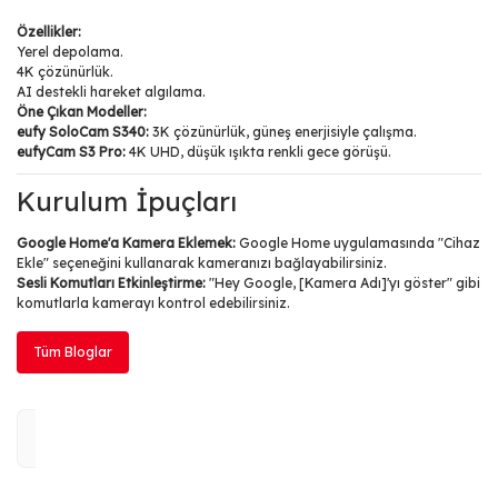
Özellikler:
Yerel depolama.
4K çözünürlük.
AI destekli hareket algılama.
Öne Çıkan Modeller:
eufy SoloCam S340:
3K çözünürlük, güneş enerjisiyle çalışma.
eufyCam S3 Pro:
4K UHD, düşük ışıkta renkli gece görüşü.
Kurulum İpuçları
Google Home'a Kamera Eklemek:
Google Home uygulamasında "Cihaz
Ekle" seçeneğini kullanarak kameranızı bağlayabilirsiniz.
Sesli Komutları Etkinleştirme:
"Hey Google, [Kamera Adı]'yı göster" gibi
komutlarla kamerayı kontrol edebilirsiniz.
Tüm Bloglar