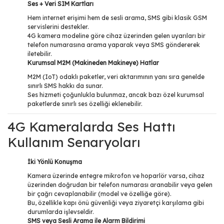
Ses + Veri SIM Kartları
Hem internet erişimi hem de sesli arama, SMS gibi klasik GSM
servislerini destekler.
4G kamera modeline göre cihaz üzerinden gelen uyarıları bir
telefon numarasına arama yaparak veya SMS göndererek
iletebilir.
Kurumsal M2M (Makineden Makineye) Hatlar
M2M (IoT) odaklı paketler, veri aktarımının yanı sıra genelde
sınırlı SMS hakkı da sunar.
Ses hizmeti çoğunlukla bulunmaz, ancak bazı özel kurumsal
paketlerde sınırlı ses özelliği eklenebilir.
4G Kameralarda Ses Hattı
Kullanım Senaryoları
İki Yönlü Konuşma
Kamera üzerinde entegre mikrofon ve hoparlör varsa, cihaz
üzerinden doğrudan bir telefon numarası aranabilir veya gelen
bir çağrı cevaplanabilir (model ve özelliğe göre).
Bu, özellikle kapı önü güvenliği veya ziyaretçi karşılama gibi
durumlarda işlevseldir.
SMS veya Sesli Arama ile Alarm Bildirimi