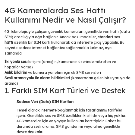
4G Kameralarda Ses Hattı
Kullanımı Nedir ve Nasıl Çalışır?
4G teknolojisiyle çalışan güvenlik kameraları, genellikle veri hattı (data
SIM) aracılığıyla ağa bağlanır. Ancak bazı modeller,
standart ses
hattı
özellikli bir SIM kartı kullanarak da internete çıkış yapabilir. Bu
sayede sadece internet bağlantısı sağlanmakla kalmaz, aynı
zamanda:
İki yönlü ses
iletişimi (örneğin, kameranın üzerinde mikrofon ve
hoparlör varsa)
Anlık bildirim
ve kamera yönetimi için ek SMS servisleri
Sesli arama yolu ile alarm bildirimleri
(kameradan gelen bir uyarı ya da
arama)
1. Farklı SIM Kart Türleri ve Destek
Sadece Veri (Data) SIM Kartları
Temel olarak internete bağlanmak için tasarlanmış tarifeler
içerir. Genellikle ses ve SMS özellikleri kısıtlıdır veya hiç yoktur.
4G kameralar için en yaygın kullanılan kart tipidir. Fakat bu
durumda sesli arama, SMS gönderimi veya alma genellikle
devre dışı kalır.