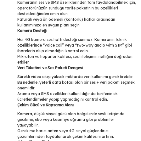
Kameranın ses ve SMS özelliklerinden tam faydalanabilmek için,
operatörünüzün sunduğu tarife paketinin bu özellikleri
desteklediğinden emin olun.
Faturalı veya ön ödemeli (kontörlü) hatlar arasından
kullanımınıza en uygun planı seçin.
Kamera Desteği
Her 4G kamera ses hattı desteği sunmaz. Kameranın teknik
özelliklerinde “voice call” veya “two-way audio with SIM” gibi
ibarelerin olup olmadığını kontrol edin.
Mikrofon ve hoparlör kalitesi, sesli iletişimin netliğini doğrudan
etkiler.
Veri Tüketimi ve Ses Paketi Dengesi
Sürekli video akışı yüksek miktarda veri kullanımı gerektirebilir.
Bu nedenle, yeterli data kotası olan bir ses + veri paketi seçmek
önemlidir.
Arama veya SMS özellikleri kullanıldığında tarifenin ek
ücretlendirmeler yapıp yapmadığını kontrol edin.
Çekim Gücü ve Kapsama Alanı
Kamera, düşük sinyal gücü olan bölgelerde sesli iletişimde
gecikme, eko veya kesintiye uğrama gibi problemler
yaşayabilir.
Gerekirse harici anten veya 4G sinyal güçlendirici
çözümlerinden faydalanarak çekim kalitesini artırın.